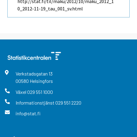
http://stat.fi/til/maku/2012/10/maku_2012_1
0_2012-11-19_tau_001_sv.html
Verkstadsgatan
13
00580
Helsingfors
Växel
029 551 1000
Informationstjänst
029 551 2220
info@stat.fi