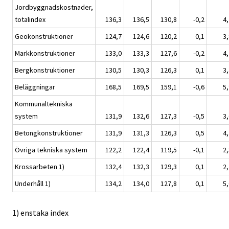
Jordbyggnadskostnader,
totalindex
136,3
136,5
130,8
-0,2
4,
Geokonstruktioner
124,7
124,6
120,2
0,1
3,
Markkonstruktioner
133,0
133,3
127,6
-0,2
4,
Bergkonstruktioner
130,5
130,3
126,3
0,1
3,
Beläggningar
168,5
169,5
159,1
-0,6
5,
Kommunaltekniska
system
131,9
132,6
127,3
-0,5
3,
Betongkonstruktioner
131,9
131,3
126,3
0,5
4,
Övriga tekniska system
122,2
122,4
119,5
-0,1
2,
Krossarbeten 1)
132,4
132,3
129,3
0,1
2,
Underhåll 1)
134,2
134,0
127,8
0,1
5,
1) enstaka index