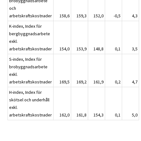
brobyggnadsarbete
och
arbetskraftskostnader
158,6
159,3
152,0
-0,5
4,3
K-index, Index för
bergbyggnadsarbete
exkl.
arbetskraftskostnader
154,0
153,9
148,8
0,1
3,5
S-index, Index för
brobyggnadsarbete
exkl.
arbetskraftskostnader
169,5
169,2
161,9
0,2
4,7
H-index, Index för
skötsel och underhåll
exkl.
arbetskraftskostnader
162,0
161,8
154,3
0,1
5,0