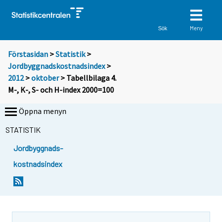
Meny
Sök
Förstasidan
>
Statistik
>
Jordbyggnadskostnadsindex
>
2012
>
oktober
> Tabellbilaga 4.
M-, K-, S- och H-index 2000=100
Öppna menyn
STATISTIK
Jordbyggnads-
kostnadsindex