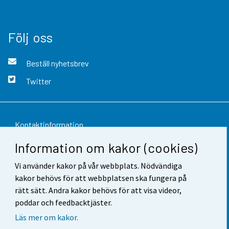
Följ oss
Beställ nyhetsbrev
Twitter
Kontaktinformation
Information om kakor (cookies)
Respons
Vi använder kakor på vår webbplats. Nödvändiga
Användarvillkor
kakor behövs för att webbplatsen ska fungera på
Dataskydd
rätt sätt. Andra kakor behövs för att visa videor,
poddar och feedbacktjäster.
Tillgänglighet
Läs mer om kakor.
Information om webbplatsen