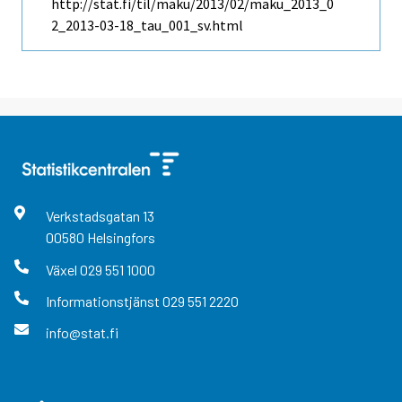
http://stat.fi/til/maku/2013/02/maku_2013_0
2_2013-03-18_tau_001_sv.html
Verkstadsgatan
13
00580
Helsingfors
Växel
029 551 1000
Informationstjänst
029 551 2220
info@stat.fi