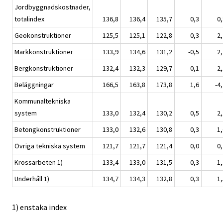
Jordbyggnadskostnader,
totalindex
136,8
136,4
135,7
0,3
0,
Geokonstruktioner
125,5
125,1
122,8
0,3
2,
Markkonstruktioner
133,9
134,6
131,2
-0,5
2,
Bergkonstruktioner
132,4
132,3
129,7
0,1
2,
Beläggningar
166,5
163,8
173,8
1,6
-4
Kommunaltekniska
system
133,0
132,4
130,2
0,5
2,
Betongkonstruktioner
133,0
132,6
130,8
0,3
1,
Övriga tekniska system
121,7
121,7
121,4
0,0
0,
Krossarbeten 1)
133,4
133,0
131,5
0,3
1,
Underhåll 1)
134,7
134,3
132,8
0,3
1,
1) enstaka index