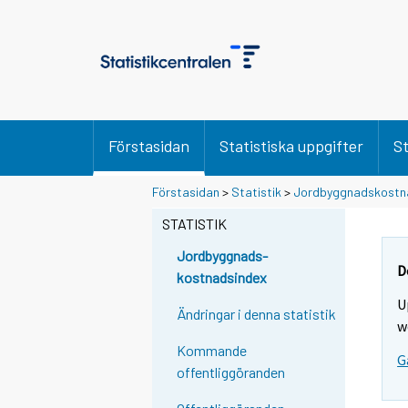
Förstasidan
Statistiska uppgifter
St
Förstasidan
>
Statistik
>
Jordbyggnadskostn
STATISTIK
Jordbyggnads-
D
kostnadsindex
U
Ändringar i denna statistik
w
Kommande
G
offentliggöranden