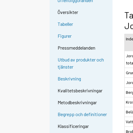
Offentliggöranden
Översikter
Ta
J
Tabeller
Figurer
Ind
Pressmeddelanden
Jor
Utbud av produkter och
tot
tjänster
Gru
Beskrivning
Jor
Kvalitetsbeskrivningar
Ber
Kro
Metodbeskrivningar
Bel
Begrepp och definitioner
Vat
Klassificeringar
Bro