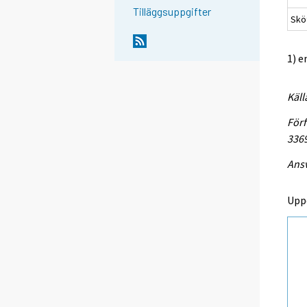
Tilläggsuppgifter
Sköt
1) e
Käll
Förf
336
Ansv
Upp