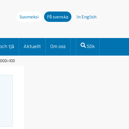
Suomeksi
På svenska
In English
This page is not avai
och tjä
Aktuellt
Om oss
Sök
2000=100