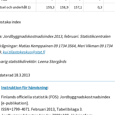
sel och underhåll 1)
159,3
158,9
157,1
0,3
nstaka index
a: Jordbyggnadskostnadsindex 2013, februari. Statistikcentralen
rågningar: Matias Kemppainen 09 1734 3564, Meri Vikman 09 1734
9,
kui.tilastokeskus@stat.fi
arig statistikdirektör: Leena Storgårds
daterad 18.3.2013
Instruktion för hänvisning
:
Finlands officiella statistik (FOS): Jordbyggnadskostnadsindex
[e-publikation].
ISSN=1799-4071.
Februari
2013, Tabellbilaga 3.