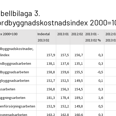
bellbilaga 3.
ordbyggnadskostnadsindex 2000=1
ex 2000=100
Indextal
2013:01
2012:02
2013:01 -
2012:02
2013:02
2013:02 %
2013:0
dbyggnadskostnader,
alindex
157,9
157,5
156,7
0,3
ndbyggnadsarbeten
138,1
137,6
135,1
0,3
dbyggnadsarbeten
158,8
159,6
155,5
-0,5
gbyggnadsarbeten
152,7
152,5
149,5
0,1
ssarbeten
156,8
156,3
154,5
0,3
äggningsarbeten
181,3
178,4
189,2
1,6
tenförsörjningsarbeten
152,9
152,2
149,8
0,5
byggnadsarbeten
163,2
162,8
160,6
0,3