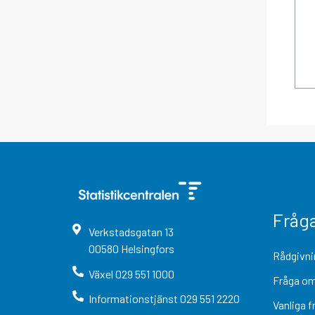
Fråg
Verkstadsgatan
13
00580
Helsingfors
Rådgivni
Växel
029 551 1000
Fråga om
Informationstjänst
029 551 2220
Vanliga f