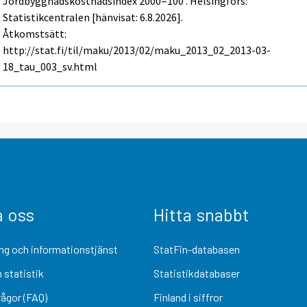
Jordbyggnadskostnadsindex 2000=100 . Helsingfors:
Statistikcentralen [hänvisat: 6.8.2026].
Åtkomstsätt:
http://stat.fi/til/maku/2013/02/maku_2013_02_2013-03-
18_tau_003_sv.html
a oss
Hitta snabbt
ng och informationstjänst
StatFin-databasen
 statistik
Statistikdatabaser
rågor (FAQ)
Finland i siffror