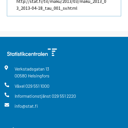
http://stat.fi/til/maku/2013/03/maku_2013_0
3_2013-04-18_tau_001_sv.html
Verkstadsgatan
13
00580
Helsingfors
Växel
029 551 1000
Informationstjänst
029 551 2220
info@stat.fi