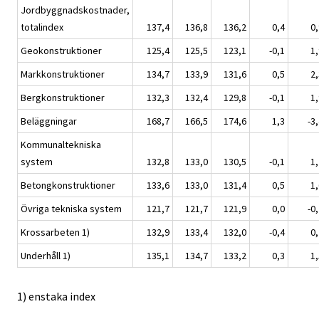
Jordbyggnadskostnader,
totalindex
137,4
136,8
136,2
0,4
0,
Geokonstruktioner
125,4
125,5
123,1
-0,1
1,
Markkonstruktioner
134,7
133,9
131,6
0,5
2,
Bergkonstruktioner
132,3
132,4
129,8
-0,1
1,
Beläggningar
168,7
166,5
174,6
1,3
-3
Kommunaltekniska
system
132,8
133,0
130,5
-0,1
1,
Betongkonstruktioner
133,6
133,0
131,4
0,5
1,
Övriga tekniska system
121,7
121,7
121,9
0,0
-0
Krossarbeten 1)
132,9
133,4
132,0
-0,4
0,
Underhåll 1)
135,1
134,7
133,2
0,3
1,
1) enstaka index