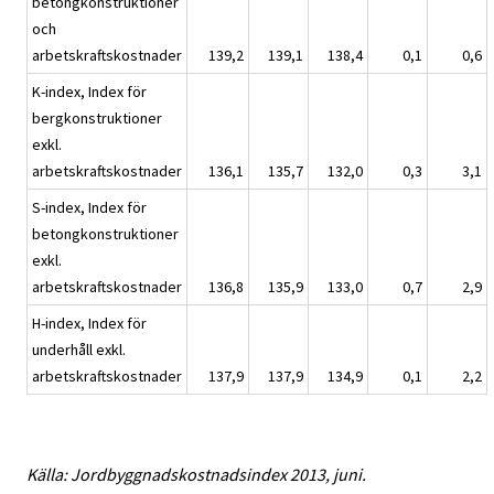
betongkonstruktioner
och
arbetskraftskostnader
139,2
139,1
138,4
0,1
0,6
K-index, Index för
bergkonstruktioner
exkl.
arbetskraftskostnader
136,1
135,7
132,0
0,3
3,1
S-index, Index för
betongkonstruktioner
exkl.
arbetskraftskostnader
136,8
135,9
133,0
0,7
2,9
H-index, Index för
underhåll exkl.
arbetskraftskostnader
137,9
137,9
134,9
0,1
2,2
Källa: Jordbyggnadskostnadsindex 2013, juni.