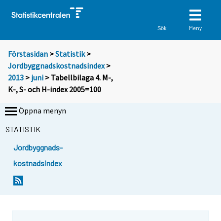
Meny
Sök
Förstasidan
>
Statistik
>
Jordbyggnadskostnadsindex
>
2013
>
juni
> Tabellbilaga 4. M-,
K-, S- och H-index 2005=100
Öppna menyn
STATISTIK
Jordbyggnads-
kostnadsindex