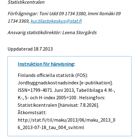
Statistikcentralen
Förfrågningar: Toni Udd 09 1734 3380, Immi Ilomäki 09
1734 3369,
kui.tilastokeskus@stat.fi
Ansvarig statistikdirektör: Leena Storgårds
Uppdaterad 18.7.2013
Instruktion för hänvisning
:
Finlands officiella statistik (FOS):
Jordbyggnadskostnadsindex [e-publikation].
ISSN=1799-4071.
Juni
2013, Tabellbilaga 4. M-,
K-, S- och H-index 2005=100 . Helsingfors:
Statistikcentralen [hänvisat: 7.8.2026].
Åtkomstsätt:
http://stat.fi/til/maku/2013/06/maku_2013_0
6_2013-07-18_tau_004_sv.html