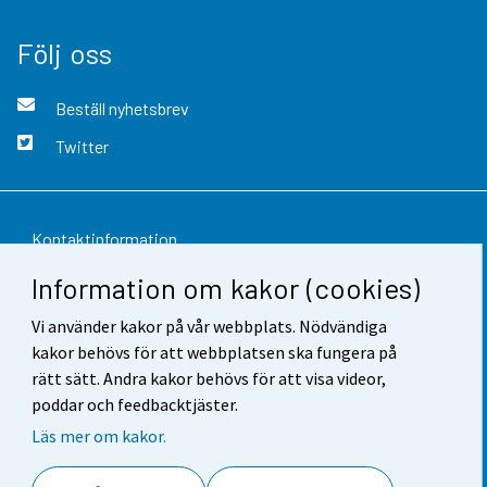
Följ oss
Beställ nyhetsbrev
Twitter
Kontaktinformation
Information om kakor (cookies)
Respons
Vi använder kakor på vår webbplats. Nödvändiga
Användarvillkor
kakor behövs för att webbplatsen ska fungera på
Dataskydd
rätt sätt. Andra kakor behövs för att visa videor,
poddar och feedbacktjäster.
Tillgänglighet
Läs mer om kakor.
Information om webbplatsen