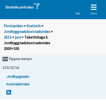
Meny
Sök
Förstasidan
>
Statistik
>
Jordbyggnadskostnadsindex
>
2013
>
juni
> Tabellbilaga 5.
Jordbyggnadskostnadsindex
2000=100
Öppna menyn
STATISTIK
Jordbyggnads-
kostnadsindex