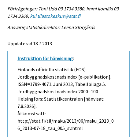
Förfrågningar: Toni Udd 09 1734 3380, Immi Ilomäki 09
1734 3369,
kui.tilastokeskus@stat.fi
Ansvarig statistikdirektör: Leena Storgårds
Uppdaterad 18.7.2013
Instruktion för hänvisning
:
Finlands officiella statistik (FOS):
Jordbyggnadskostnadsindex [e-publikation].
ISSN=1799-4071.
Juni
2013, Tabellbilaga 5.
Jordbyggnadskostnadsindex 2000=100 .
Helsingfors: Statistikcentralen [hänvisat:
7.8.2026].
Åtkomstsätt:
http://stat.fi/til/maku/2013/06/maku_2013_0
6_2013-07-18_tau_005_sv.html