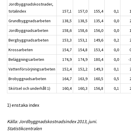
Jordbyggnadskostnader,
totalindex
157,1
157,0
155,4
0,1
Grundbyggnadsarbeten
138,5
138,5
135,4
0,0
Jordbyggnadsarbeten
158,6
158,6
156,0
0,0
Bergbyggnadsarbeten
153,3
153,1
149,6
0,2
Krossarbeten
154,7
154,8
153,4
0,0
Beläggningsarbeten
174,9
174,9
180,4
0,0
-
Vattenförsörjningsarbeten
152,4
152,2
149,3
0,1
Brobyggnadsarbeten
164,7
163,9
160,5
0,5
Skötsel och underhåll 1)
160,4
160,3
156,8
0,1
1) enstaka index
Källa: Jordbyggnadskostnadsindex 2013, juni.
Statistikcentralen