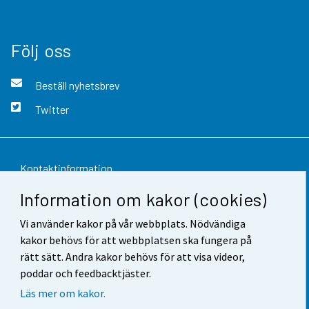
Följ oss
Beställ nyhetsbrev
Twitter
Kontaktinformation
Information om kakor (cookies)
Respons
Vi använder kakor på vår webbplats. Nödvändiga
Användarvillkor
kakor behövs för att webbplatsen ska fungera på
Dataskydd
rätt sätt. Andra kakor behövs för att visa videor,
poddar och feedbacktjäster.
Tillgänglighet
Läs mer om kakor.
Information om webbplatsen