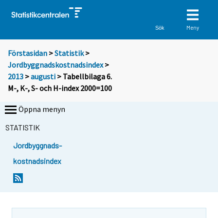
Meny
Sök
Förstasidan
>
Statistik
>
Jordbyggnadskostnadsindex
>
2013
>
augusti
> Tabellbilaga 6.
M-, K-, S- och H-index 2000=100
Öppna menyn
STATISTIK
Jordbyggnads-
kostnadsindex