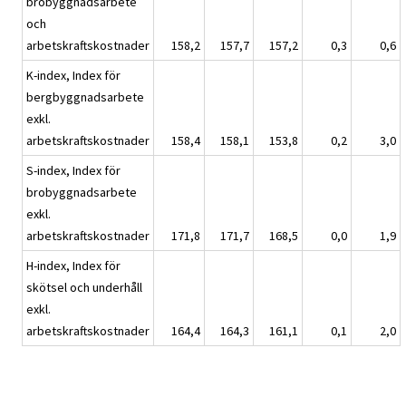
brobyggnadsarbete
och
arbetskraftskostnader
158,2
157,7
157,2
0,3
0,6
K-index, Index för
bergbyggnadsarbete
exkl.
arbetskraftskostnader
158,4
158,1
153,8
0,2
3,0
S-index, Index för
brobyggnadsarbete
exkl.
arbetskraftskostnader
171,8
171,7
168,5
0,0
1,9
H-index, Index för
skötsel och underhåll
exkl.
arbetskraftskostnader
164,4
164,3
161,1
0,1
2,0