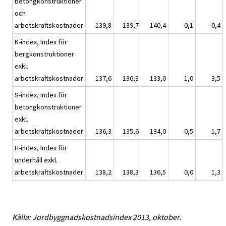
betongkonstruktioner
och
arbetskraftskostnader
139,8
139,7
140,4
0,1
-0,4
K-index, Index för
bergkonstruktioner
exkl.
arbetskraftskostnader
137,6
136,3
133,0
1,0
3,5
S-index, Index för
betongkonstruktioner
exkl.
arbetskraftskostnader
136,3
135,6
134,0
0,5
1,7
H-index, Index för
underhåll exkl.
arbetskraftskostnader
138,2
138,3
136,5
0,0
1,3
Källa: Jordbyggnadskostnadsindex 2013, oktober.