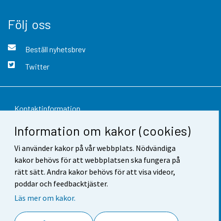
Följ oss
Beställ nyhetsbrev
Twitter
Kontaktinformation
Information om kakor (cookies)
Respons
Vi använder kakor på vår webbplats. Nödvändiga
Användarvillkor
kakor behövs för att webbplatsen ska fungera på
Dataskydd
rätt sätt. Andra kakor behövs för att visa videor,
poddar och feedbacktjäster.
Tillgänglighet
Läs mer om kakor.
Information om webbplatsen