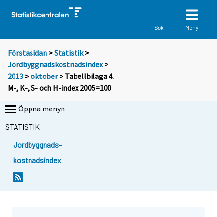
Meny
Sök
Förstasidan
>
Statistik
>
Jordbyggnadskostnadsindex
>
2013
>
oktober
> Tabellbilaga 4.
M-, K-, S- och H-index 2005=100
Öppna menyn
STATISTIK
Jordbyggnads-
kostnadsindex