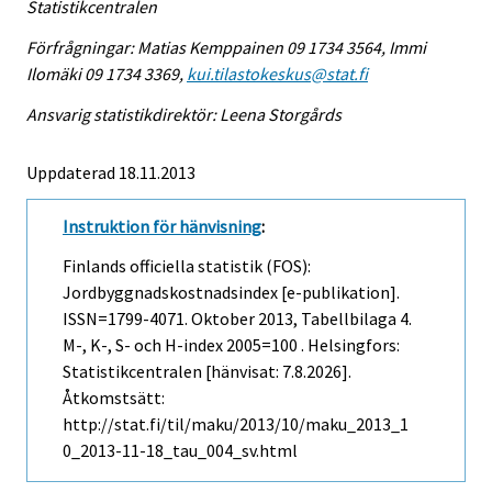
Statistikcentralen
Förfrågningar: Matias Kemppainen 09 1734 3564, Immi
Ilomäki 09 1734 3369,
kui.tilastokeskus@stat.fi
Ansvarig statistikdirektör: Leena Storgårds
Uppdaterad 18.11.2013
Instruktion för hänvisning
:
Finlands officiella statistik (FOS):
Jordbyggnadskostnadsindex [e-publikation].
ISSN=1799-4071.
Oktober
2013, Tabellbilaga 4.
M-, K-, S- och H-index 2005=100 . Helsingfors:
Statistikcentralen [hänvisat: 7.8.2026].
Åtkomstsätt:
http://stat.fi/til/maku/2013/10/maku_2013_1
0_2013-11-18_tau_004_sv.html