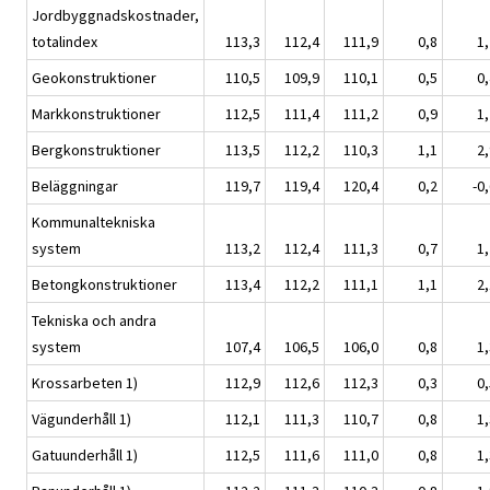
Jordbyggnadskostnader,
totalindex
113,3
112,4
111,9
0,8
1,
Geokonstruktioner
110,5
109,9
110,1
0,5
0,
Markkonstruktioner
112,5
111,4
111,2
0,9
1,
Bergkonstruktioner
113,5
112,2
110,3
1,1
2,
Beläggningar
119,7
119,4
120,4
0,2
-0
Kommunaltekniska
system
113,2
112,4
111,3
0,7
1,
Betongkonstruktioner
113,4
112,2
111,1
1,1
2,
Tekniska och andra
system
107,4
106,5
106,0
0,8
1,
Krossarbeten 1)
112,9
112,6
112,3
0,3
0,
Vägunderhåll 1)
112,1
111,3
110,7
0,8
1,
Gatuunderhåll 1)
112,5
111,6
111,0
0,8
1,