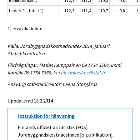
Banunderhåll 1)
112,2
111,3
110,3
0,8
1,
Underhåll, totalt 1)
112,3
111,4
110,7
0,8
1,
1) enstaka index
Källa: Jordbyggnadskostnadsindex 2014, januari.
Statistikcentralen
Förfrågningar: Matias Kemppainen 09 1734 3564, Immi
Ilomäki 09 1734 3369,
kui.tilastokeskus@stat.fi
Ansvarig statistikdirektör: Leena Storgårds
Uppdaterad 18.2.2014
Instruktion för hänvisning
:
Finlands officiella statistik (FOS):
Jordbyggnadskostnadsindex [e-publikation].