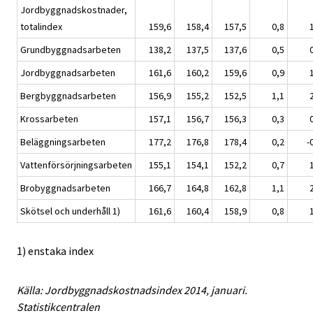
Jordbyggnadskostnader,
totalindex
159,6
158,4
157,5
0,8
Grundbyggnadsarbeten
138,2
137,5
137,6
0,5
Jordbyggnadsarbeten
161,6
160,2
159,6
0,9
Bergbyggnadsarbeten
156,9
155,2
152,5
1,1
Krossarbeten
157,1
156,7
156,3
0,3
Beläggningsarbeten
177,2
176,8
178,4
0,2
-
Vattenförsörjningsarbeten
155,1
154,1
152,2
0,7
Brobyggnadsarbeten
166,7
164,8
162,8
1,1
Skötsel och underhåll 1)
161,6
160,4
158,9
0,8
1) enstaka index
Källa: Jordbyggnadskostnadsindex 2014, januari.
Statistikcentralen