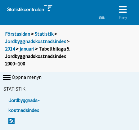
Meny
Sök
Förstasidan
>
Statistik
>
Jordbyggnadskostnadsindex
>
2014
>
januari
> Tabellbilaga 5.
Jordbyggnadskostnadsindex
2000=100
Öppna menyn
STATISTIK
Jordbyggnads-
kostnadsindex