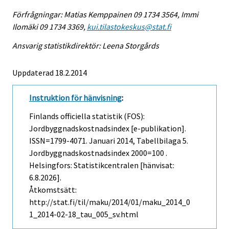
Förfrågningar: Matias Kemppainen 09 1734 3564, Immi
Ilomäki 09 1734 3369,
kui.tilastokeskus@stat.fi
Ansvarig statistikdirektör: Leena Storgårds
Uppdaterad 18.2.2014
Instruktion för hänvisning
:
Finlands officiella statistik (FOS):
Jordbyggnadskostnadsindex [e-publikation].
ISSN=1799-4071.
Januari
2014, Tabellbilaga 5.
Jordbyggnadskostnadsindex 2000=100 .
Helsingfors: Statistikcentralen [hänvisat:
6.8.2026].
Åtkomstsätt:
http://stat.fi/til/maku/2014/01/maku_2014_0
1_2014-02-18_tau_005_sv.html