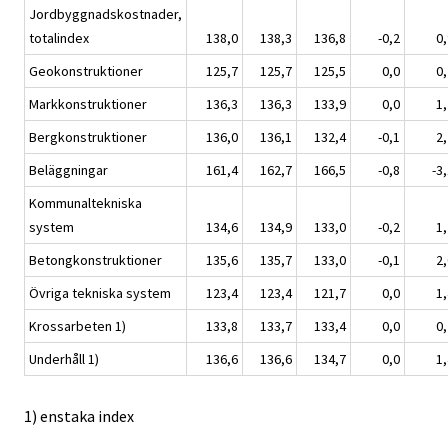
Jordbyggnadskostnader,
totalindex
138,0
138,3
136,8
-0,2
0,
Geokonstruktioner
125,7
125,7
125,5
0,0
0,
Markkonstruktioner
136,3
136,3
133,9
0,0
1,
Bergkonstruktioner
136,0
136,1
132,4
-0,1
2,
Beläggningar
161,4
162,7
166,5
-0,8
-3
Kommunaltekniska
system
134,6
134,9
133,0
-0,2
1,
Betongkonstruktioner
135,6
135,7
133,0
-0,1
2,
Övriga tekniska system
123,4
123,4
121,7
0,0
1,
Krossarbeten 1)
133,8
133,7
133,4
0,0
0,
Underhåll 1)
136,6
136,6
134,7
0,0
1,
1) enstaka index