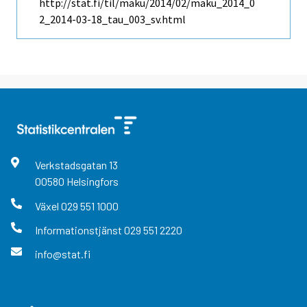
http://stat.fi/til/maku/2014/02/maku_2014_0
2_2014-03-18_tau_003_sv.html
Verkstadsgatan
13
00580
Helsingfors
Växel
029 551 1000
Informationstjänst
029 551 2220
info@stat.fi