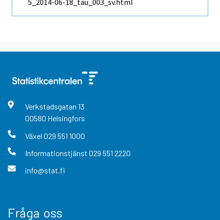
5_2014-06-18_tau_003_sv.html
Verkstadsgatan
13
00580
Helsingfors
Växel
029 551 1000
Informationstjänst
029 551 2220
info@stat.fi
Fråga oss