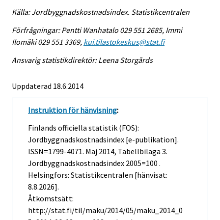
Källa: Jordbyggnadskostnadsindex. Statistikcentralen
Förfrågningar: Pentti Wanhatalo 029 551 2685, Immi
Ilomäki 029 551 3369,
kui.tilastokeskus@stat.fi
Ansvarig statistikdirektör: Leena Storgårds
Uppdaterad 18.6.2014
Instruktion för hänvisning
:
Finlands officiella statistik (FOS):
Jordbyggnadskostnadsindex [e-publikation].
ISSN=1799-4071.
Maj
2014, Tabellbilaga 3.
Jordbyggnadskostnadsindex 2005=100 .
Helsingfors: Statistikcentralen [hänvisat:
8.8.2026].
Åtkomstsätt:
http://stat.fi/til/maku/2014/05/maku_2014_0