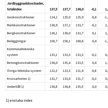
Jordbyggnadskostnader,
totalindex
137,5
137,7
136,0
-0,1
1,
Geokonstruktioner
124,2
125,0
125,9
-0,6
-1
Markkonstruktioner
136,9
137,2
133,7
-0,2
2,
Bergkonstruktioner
136,1
136,0
132,7
0,1
2,
Beläggningar
158,7
158,1
160,6
0,4
-1
Kommunaltekniska
system
133,1
133,3
132,3
-0,2
0,
Betongkonstruktioner
136,0
135,4
133,5
0,4
1,
Övriga tekniska system
122,3
123,3
121,4
-0,8
0,
Krossarbeten 1)
132,7
133,0
131,7
-0,3
0,
Underhåll 1)
136,8
136,8
135,5
0,0
0,
1) enstaka index