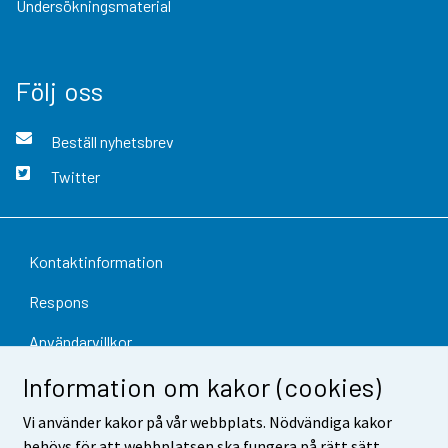
Undersökningsmaterial
Följ oss
Beställ nyhetsbrev
Twitter
Kontaktinformation
Respons
Användarvillkor
Information om kakor (cookies)
Dataskydd
Vi använder kakor på vår webbplats. Nödvändiga kakor
Tillgänglighet
behövs för att webbplatsen ska fungera på rätt sätt.