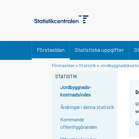
Förstasidan
Statistiska uppgifter
St
Förstasidan
>
Statistik
>
Jordbyggnadskostn
STATISTIK
Jordbyggnads-
D
kostnadsindex
U
Ändringar i denna statistik
w
Kommande
G
offentliggöranden