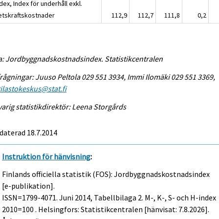
dex, Index för underhåll exkl.
etskraftskostnader
112,9
112,7
111,8
0,2
a: Jordbyggnadskostnadsindex. Statistikcentralen
rågningar: Juuso Peltola 029 551 3934, Immi Ilomäki 029 551 3369,
tilastokeskus@stat.fi
arig statistikdirektör: Leena Storgårds
daterad 18.7.2014
Instruktion för hänvisning
:
Finlands officiella statistik (FOS): Jordbyggnadskostnadsindex
[e-publikation].
ISSN=1799-4071.
Juni
2014, Tabellbilaga 2. M-, K-, S- och H-index
2010=100 . Helsingfors: Statistikcentralen [hänvisat: 7.8.2026].