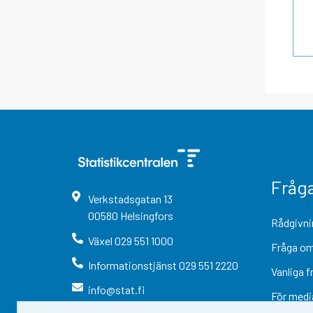
Fråg
Verkstadsgatan
13
00580
Helsingfors
Rådgivni
Växel
029 551 1000
Fråga om
Informationstjänst
029 551 2220
Vanliga f
info@stat.fi
För medi