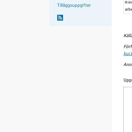
H-in
Tilläggsuppgifter
arb
Käll
Förf
kui.
Ansv
Upp