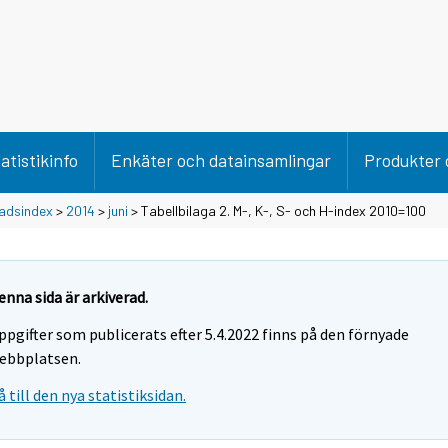
atistikinfo
Enkäter och datainsamlingar
Produkter 
adsindex
>
2014
>
juni
> Tabellbilaga 2. M-, K-, S- och H-index 2010=100
enna sida är arkiverad.
ppgifter som publicerats efter 5.4.2022 finns på den förnyade
ebbplatsen.
å till den nya statistiksidan.