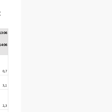
x
13:06
14:06
0,7
3,1
2,3