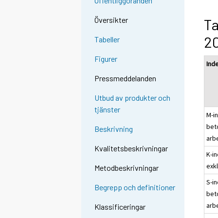
Offentliggöranden
Översikter
Ta
2
Tabeller
Figurer
Ind
Pressmeddelanden
Utbud av produkter och
tjänster
M-in
bet
Beskrivning
arb
Kvalitetsbeskrivningar
K-i
exk
Metodbeskrivningar
S-in
Begrepp och definitioner
bet
arb
Klassificeringar