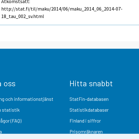
Åtkomstsätt:
http://stat.fi/til/maku/2014/06/maku_2014_06_2014-07-
18_tau_002_sv.html
a oss
Hitta snabbt
ng och informationstjänst
StatFin-databasen
 statistik
Statistikdatabaser
rågor (FAQ)
Finland i siffror
a
Prisomräknaren