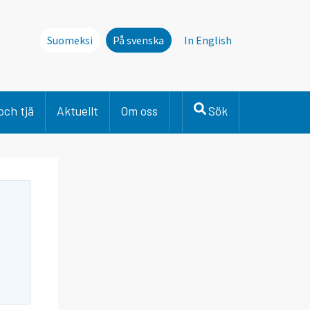
Suomeksi
På svenska
In English
This page is not avai
och tjä
Aktuellt
Om oss
Sök