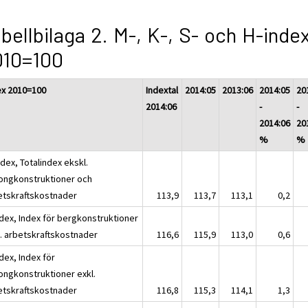
bellbilaga 2. M-, K-, S- och H-inde
010=100
ex 2010=100
Indextal
2014:05
2013:06
2014:05
20
2014:06
-
-
2014:06
20
%
%
dex, Totalindex ekskl.
ongkonstruktioner och
etskraftskostnader
113,9
113,7
113,1
0,2
ndex, Index för bergkonstruktioner
l. arbetskraftskostnader
116,6
115,9
113,0
0,6
dex, Index för
ongkonstruktioner exkl.
etskraftskostnader
116,8
115,3
114,1
1,3