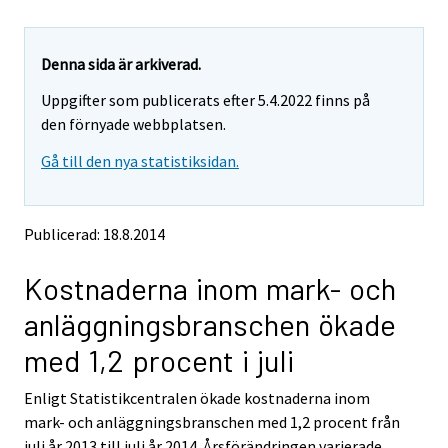
u
u
a
a
r
r
e
e
Denna sida är arkiverad.
m
m
Uppgifter som publicerats efter 5.4.2022 finns på
o
o
v
v
den förnyade webbplatsen.
i
i
Gå till den nya statistiksidan.
n
n
g
g
t
t
o
o
Publicerad: 18.8.2014
a
a
n
n
Kostnaderna inom mark- och
o
o
t
t
anläggningsbranschen ökade
h
h
e
e
med 1,2 procent i juli
r
r
s
s
Enligt Statistikcentralen ökade kostnaderna inom
e
e
mark- och anläggningsbranschen med 1,2 procent från
r
r
v
v
juli år 2013 till juli år 2014. Årsförändringen varierade