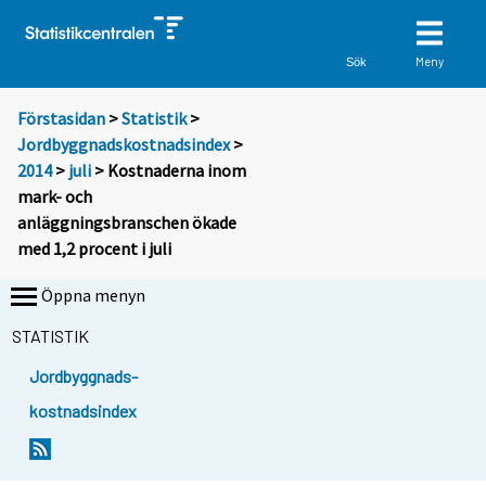
Meny
Sök
Förstasidan
>
Statistik
>
Jordbyggnadskostnadsindex
>
2014
>
juli
> Kostnaderna inom
mark- och
anläggningsbranschen ökade
med 1,2 procent i juli
Öppna menyn
STATISTIK
Jordbyggnads-
kostnadsindex
Y
Y
o
o