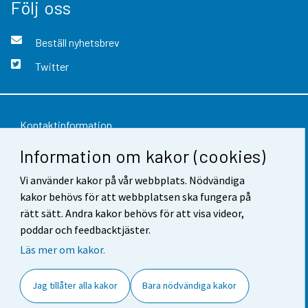
Följ oss
Beställ nyhetsbrev
Twitter
Kontaktinformation
Information om kakor (cookies)
Respons
Vi använder kakor på vår webbplats. Nödvändiga
Användarvillkor
kakor behövs för att webbplatsen ska fungera på
Dataskydd
rätt sätt. Andra kakor behövs för att visa videor,
poddar och feedbacktjäster.
Tillgänglighet
Läs mer om kakor.
Information om webbplatsen
Jag tillåter alla kakor
Bara nödvändiga kakor
Cookie-inställningar