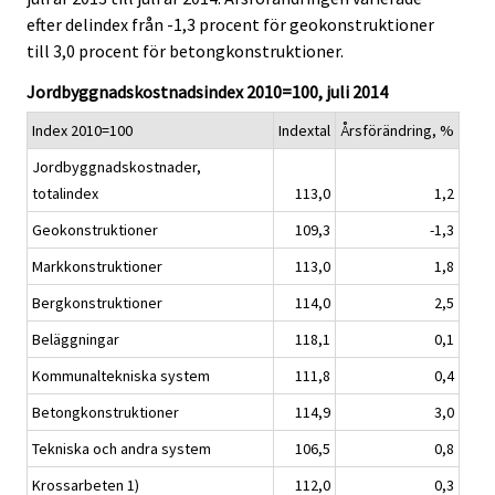
i
i
efter delindex från -1,3 procent för geokonstruktioner
c
c
till 3,0 procent för betongkonstruktioner.
e
e
.
.
Jordbyggnadskostnadsindex 2010=100, juli 2014
Index 2010=100
Indextal
Årsförändring, %
Jordbyggnadskostnader,
totalindex
113,0
1,2
Geokonstruktioner
109,3
-1,3
Markkonstruktioner
113,0
1,8
Bergkonstruktioner
114,0
2,5
Beläggningar
118,1
0,1
Kommunaltekniska system
111,8
0,4
Betongkonstruktioner
114,9
3,0
Tekniska och andra system
106,5
0,8
Krossarbeten 1)
112,0
0,3