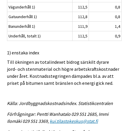
Vägunderhåll 1)
112,5
0,8
Gatuunderhåll 1)
112,8
0,8
Banunderhåll 1)
111,9
1,4
Underhåll, totalt 1)
112,5
0,9
1) enstaka index
Till ökningen av totalindexet bidrog särskilt dyrare
jord- och stenmaterial och högre arbetskraftskostnader
under året. Kostnadsstegringen dämpades bl.a. av att
priset på bitumen samt bränslen och energi gick ned.
Källa: Jordbyggnadskostnadsindex. Statistikcentralen
Förfrågningar: Pentti Wanhatalo 029 551 2685, Immi
Ilomäki 029 551 3369,
kui.tilastokeskus@stat.fi