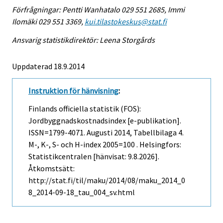
Förfrågningar: Pentti Wanhatalo 029 551 2685, Immi
Ilomäki 029 551 3369,
kui.tilastokeskus@stat.fi
Ansvarig statistikdirektör: Leena Storgårds
Uppdaterad 18.9.2014
Instruktion för hänvisning
:
Finlands officiella statistik (FOS):
Jordbyggnadskostnadsindex [e-publikation].
ISSN=1799-4071.
Augusti
2014, Tabellbilaga 4.
M-, K-, S- och H-index 2005=100 . Helsingfors:
Statistikcentralen [hänvisat: 9.8.2026].
Åtkomstsätt:
http://stat.fi/til/maku/2014/08/maku_2014_0
8_2014-09-18_tau_004_sv.html