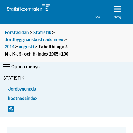
Meny
Sök
Förstasidan
>
Statistik
>
Jordbyggnadskostnadsindex
>
2014
>
augusti
> Tabellbilaga 4.
M-, K-, S- och H-index 2005=100
Öppna menyn
STATISTIK
Jordbyggnads-
kostnadsindex