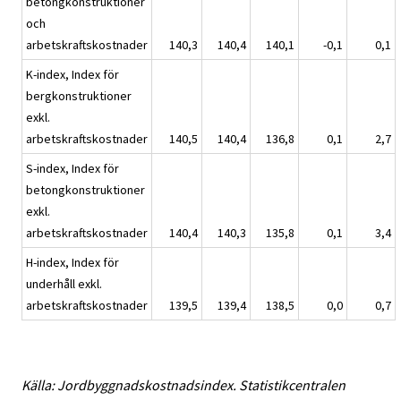
betongkonstruktioner
och
arbetskraftskostnader
140,3
140,4
140,1
-0,1
0,1
K-index, Index för
bergkonstruktioner
exkl.
arbetskraftskostnader
140,5
140,4
136,8
0,1
2,7
S-index, Index för
betongkonstruktioner
exkl.
arbetskraftskostnader
140,4
140,3
135,8
0,1
3,4
H-index, Index för
underhåll exkl.
arbetskraftskostnader
139,5
139,4
138,5
0,0
0,7
Källa: Jordbyggnadskostnadsindex. Statistikcentralen