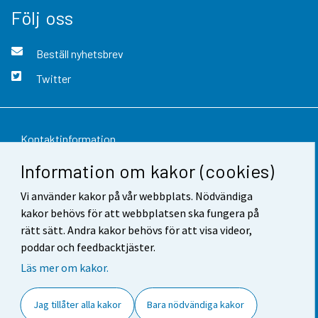
Följ oss
Beställ nyhetsbrev
Twitter
Kontaktinformation
Information om kakor (cookies)
Respons
Vi använder kakor på vår webbplats. Nödvändiga
Användarvillkor
kakor behövs för att webbplatsen ska fungera på
Dataskydd
rätt sätt. Andra kakor behövs för att visa videor,
poddar och feedbacktjäster.
Tillgänglighet
Läs mer om kakor.
Information om webbplatsen
Jag tillåter alla kakor
Bara nödvändiga kakor
Cookie-inställningar