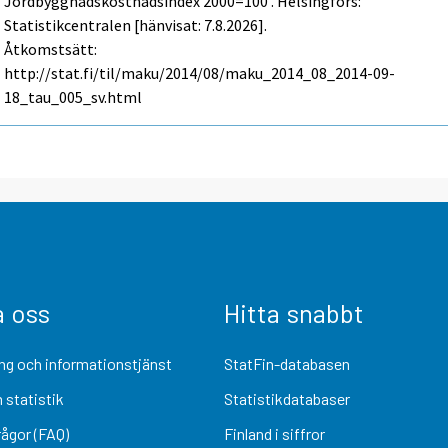
Jordbyggnadskostnadsindex 2000=100 . Helsingfors:
Statistikcentralen [hänvisat: 7.8.2026].
Åtkomstsätt:
http://stat.fi/til/maku/2014/08/maku_2014_08_2014-09-
18_tau_005_sv.html
a oss
Hitta snabbt
ng och informationstjänst
StatFin-databasen
 statistik
Statistikdatabaser
rågor (FAQ)
Finland i siffror