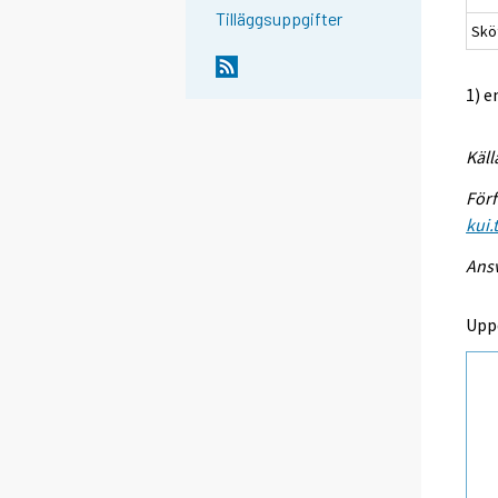
Tilläggsuppgifter
Sköt
1) e
Käll
Förf
kui.
Ansv
Upp