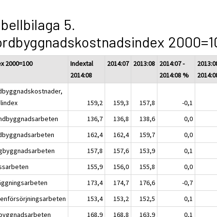
bellbilaga 5.
ordbyggnadskostnadsindex 2000=1
ex 2000=100
Indextal
2014:07
2013:08
2014:07 -
2013:08
2014:08
2014:08 %
2014:0
dbyggnadskostnader,
alindex
159,2
159,3
157,8
-0,1
ndbyggnadsarbeten
136,7
136,8
138,6
0,0
dbyggnadsarbeten
162,4
162,4
159,7
0,0
gbyggnadsarbeten
157,8
157,6
153,9
0,1
ssarbeten
155,9
156,0
155,8
0,0
äggningsarbeten
173,4
174,7
176,6
-0,7
tenförsörjningsarbeten
153,4
153,2
152,5
0,1
byggnadsarbeten
168,9
168,8
163,9
0,1