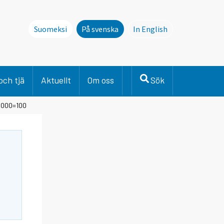
Suomeksi
På svenska
In English
This page is not avai
och tjä
Aktuellt
Om oss
Sök
2000=100