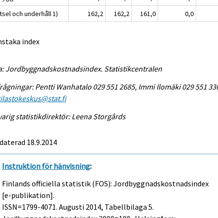
sel och underhåll 1)
162,2
162,2
161,0
0,0
nstaka index
a: Jordbyggnadskostnadsindex. Statistikcentralen
rågningar: Pentti Wanhatalo 029 551 2685, Immi Ilomäki 029 551 33
tilastokeskus@stat.fi
arig statistikdirektör: Leena Storgårds
daterad 18.9.2014
Instruktion för hänvisning
:
Finlands officiella statistik (FOS): Jordbyggnadskostnadsindex
[e-publikation].
ISSN=1799-4071.
Augusti
2014, Tabellbilaga 5.