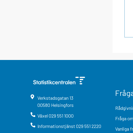
Fråg
Verkstadsgatan
13
00580
Helsingfors
Rådgivni
Växel
029 551 1000
Fråga om
Informationstjänst
029 551 2220
Vanliga f