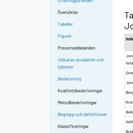
Offentliggöranden
Översikter
Ta
J
Tabeller
Figurer
Ind
Pressmeddelanden
Jor
Utbud av produkter och
tot
tjänster
Gru
Beskrivning
Jor
Kvalitetsbeskrivningar
Ber
Kro
Metodbeskrivningar
Bel
Begrepp och definitioner
Vat
Klassificeringar
Bro