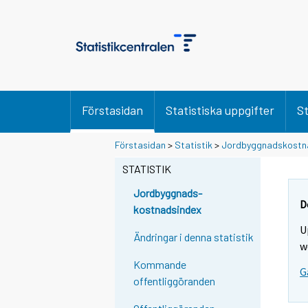
Förstasidan
Statistiska uppgifter
St
Förstasidan
>
Statistik
>
Jordbyggnadskostn
STATISTIK
Jordbyggnads-
D
kostnadsindex
U
Ändringar i denna statistik
w
Kommande
G
offentliggöranden