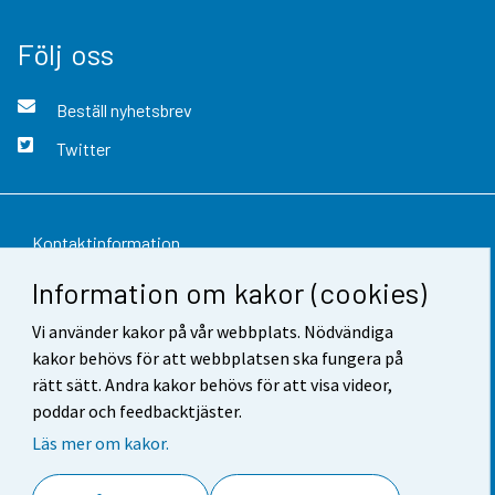
Följ oss
Beställ nyhetsbrev
Twitter
Kontaktinformation
Information om kakor (cookies)
Respons
Vi använder kakor på vår webbplats. Nödvändiga
Användarvillkor
kakor behövs för att webbplatsen ska fungera på
Dataskydd
rätt sätt. Andra kakor behövs för att visa videor,
poddar och feedbacktjäster.
Tillgänglighet
Läs mer om kakor.
Information om webbplatsen