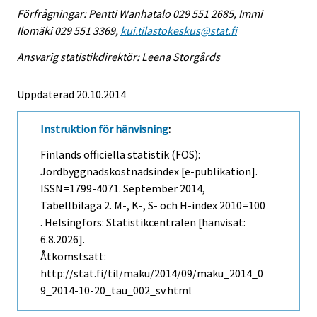
Förfrågningar: Pentti Wanhatalo 029 551 2685, Immi
Ilomäki 029 551 3369,
kui.tilastokeskus@stat.fi
Ansvarig statistikdirektör: Leena Storgårds
Uppdaterad 20.10.2014
Instruktion för hänvisning
:
Finlands officiella statistik (FOS):
Jordbyggnadskostnadsindex [e-publikation].
ISSN=1799-4071.
September
2014,
Tabellbilaga 2. M-, K-, S- och H-index 2010=100
. Helsingfors: Statistikcentralen [hänvisat:
6.8.2026].
Åtkomstsätt:
http://stat.fi/til/maku/2014/09/maku_2014_0
9_2014-10-20_tau_002_sv.html