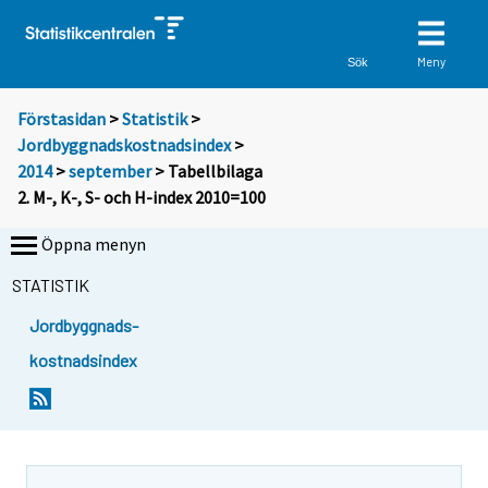
Meny
Sök
Förstasidan
>
Statistik
>
Jordbyggnadskostnadsindex
>
2014
>
september
> Tabellbilaga
2. M-, K-, S- och H-index 2010=100
Öppna menyn
STATISTIK
Jordbyggnads-
kostnadsindex