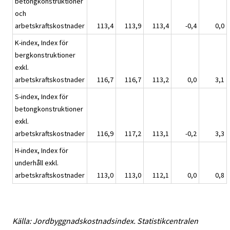
betongkonstruktioner
och
arbetskraftskostnader
113,4
113,9
113,4
-0,4
0,0
K-index, Index för
bergkonstruktioner
exkl.
arbetskraftskostnader
116,7
116,7
113,2
0,0
3,1
S-index, Index för
betongkonstruktioner
exkl.
arbetskraftskostnader
116,9
117,2
113,1
-0,2
3,3
H-index, Index för
underhåll exkl.
arbetskraftskostnader
113,0
113,0
112,1
0,0
0,8
Källa: Jordbyggnadskostnadsindex. Statistikcentralen