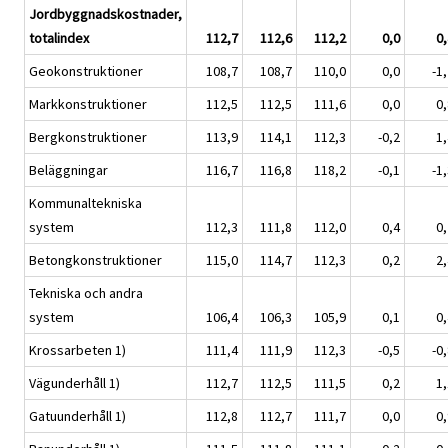
Jordbyggnadskostnader,
totalindex
112,7
112,6
112,2
0,0
0,
Geokonstruktioner
108,7
108,7
110,0
0,0
-1
Markkonstruktioner
112,5
112,5
111,6
0,0
0,
Bergkonstruktioner
113,9
114,1
112,3
-0,2
1,
Beläggningar
116,7
116,8
118,2
-0,1
-1
Kommunaltekniska
system
112,3
111,8
112,0
0,4
0,
Betongkonstruktioner
115,0
114,7
112,3
0,2
2,
Tekniska och andra
system
106,4
106,3
105,9
0,1
0,
Krossarbeten 1)
111,4
111,9
112,3
-0,5
-0
Vägunderhåll 1)
112,7
112,5
111,5
0,2
1,
Gatuunderhåll 1)
112,8
112,7
111,7
0,0
0,