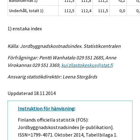
Banunderhåll 1)
111,5
111,8
111,1
-0,2
0,
Underhåll, totalt 1)
112,5
112,4
111,5
0,0
0,
1) enstaka index
Källa: Jordbyggnadskostnadsindex. Statistikcentralen
Förfrågningar: Pentti Wanhatalo 029 551 2685, Anne
Virokannas 029 551 3369,
kui.tilastokeskus@stat.fi
Ansvarig statistikdirektör: Leena Storgårds
Uppdaterad 18.11.2014
Instruktion för hänvisning
:
Finlands officiella statistik (FOS):
Jordbyggnadskostnadsindex [e-publikation].
ISSN=1799-4071.
Oktober
2014, Tabellbilaga 1.