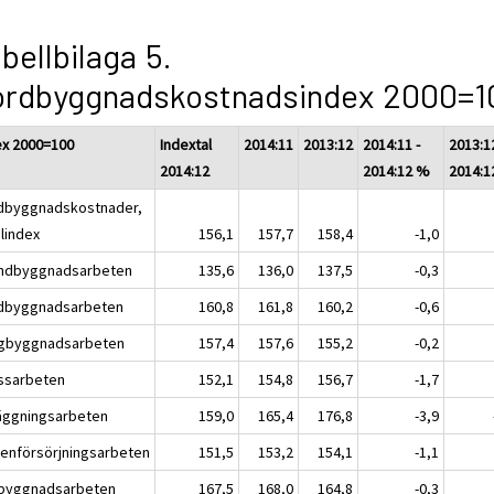
bellbilaga 5.
ordbyggnadskostnadsindex 2000=1
ex 2000=100
Indextal
2014:11
2013:12
2014:11 -
2013:12
2014:12
2014:12 %
2014:1
dbyggnadskostnader,
alindex
156,1
157,7
158,4
-1,0
ndbyggnadsarbeten
135,6
136,0
137,5
-0,3
dbyggnadsarbeten
160,8
161,8
160,2
-0,6
gbyggnadsarbeten
157,4
157,6
155,2
-0,2
ssarbeten
152,1
154,8
156,7
-1,7
äggningsarbeten
159,0
165,4
176,8
-3,9
tenförsörjningsarbeten
151,5
153,2
154,1
-1,1
byggnadsarbeten
167,5
168,0
164,8
-0,3