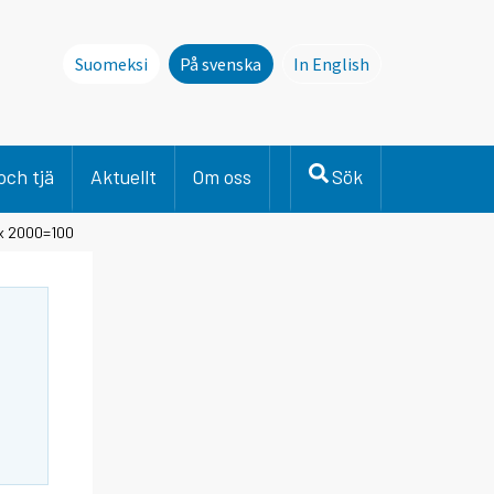
Suomeksi
På svenska
In English
This page is not avai
och tjä
Aktuellt
Om oss
Sök
ex 2000=100