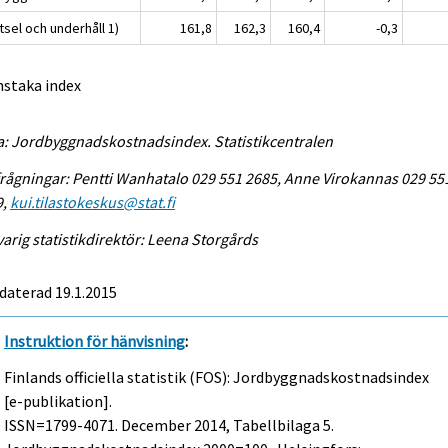
sel och underhåll 1)
161,8
162,3
160,4
-0,3
nstaka index
a: Jordbyggnadskostnadsindex. Statistikcentralen
rågningar: Pentti Wanhatalo 029 551 2685, Anne Virokannas 029 55
9,
kui.tilastokeskus@stat.fi
arig statistikdirektör: Leena Storgårds
daterad 19.1.2015
Instruktion för hänvisning
:
Finlands officiella statistik (FOS): Jordbyggnadskostnadsindex
[e-publikation].
ISSN=1799-4071.
December
2014, Tabellbilaga 5.