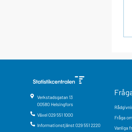
Fråg
Verkstadsgatan
13
00580
Helsingfors
Rådgivni
Växel
029 551 1000
Fråga om
Informationstjänst
029 551 2220
Vanliga f