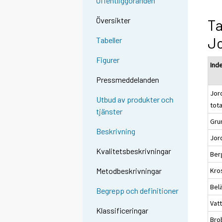
Offentliggöranden
Översikter
Ta
J
Tabeller
Figurer
Ind
Pressmeddelanden
Jor
Utbud av produkter och
tot
tjänster
Gru
Beskrivning
Jor
Kvalitetsbeskrivningar
Ber
Kro
Metodbeskrivningar
Bel
Begrepp och definitioner
Vat
Klassificeringar
Bro