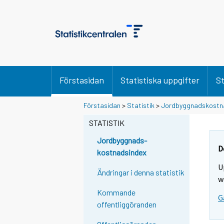
Förstasidan
Statistiska uppgifter
St
Förstasidan
>
Statistik
>
Jordbyggnadskostn
STATISTIK
Jordbyggnads-
D
kostnadsindex
U
Ändringar i denna statistik
w
Kommande
G
offentliggöranden