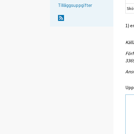
Tilläggsuppgifter
Sköt
1) e
Käll
Förf
336
Ansv
Upp