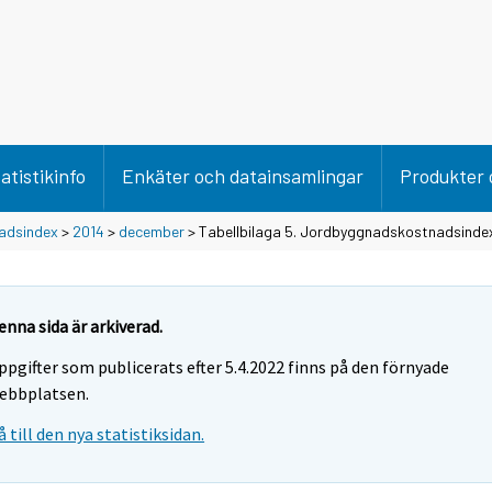
atistikinfo
Enkäter och datainsamlingar
Produkter 
adsindex
>
2014
>
december
> Tabellbilaga 5. Jordbyggnadskostnadsind
enna sida är arkiverad.
ppgifter som publicerats efter 5.4.2022 finns på den förnyade
ebbplatsen.
å till den nya statistiksidan.