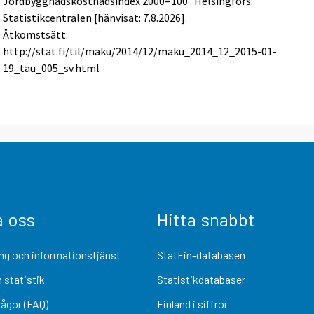
Jordbyggnadskostnadsindex 2000=100 . Helsingfors:
Statistikcentralen [hänvisat: 7.8.2026].
Åtkomstsätt:
http://stat.fi/til/maku/2014/12/maku_2014_12_2015-01-
19_tau_005_sv.html
a oss
Hitta snabbt
ng och informationstjänst
StatFin-databasen
 statistik
Statistikdatabaser
rågor (FAQ)
Finland i siffror