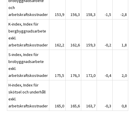
brobyggnadsarbete
och
arbetskraftskostnader
153,9
156,3
158,3
-1,5
-2,8
K-index, Index för
bergbyggnadsarbete
exkl.
arbetskraftskostnader
162,2
162,6
159,3
-0,2
1,8
S-index, Index för
brobyggnadsarbete
exkl.
arbetskraftskostnader
175,5
176,3
172,0
-0,4
2,0
H-index, Index för
skötsel och underhåll
exkl.
arbetskraftskostnader
165,0
165,6
163,7
-0,3
0,8