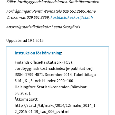
Källa: Jordbyggnadskostnadsindex. Statistikcentralen
Förfrågningar: Pentti Wanhatalo 029 551 2685, Anne
Virokannas 029 551 3369,
kui.tilastokeskus@stat.fi
Ansvarig statistikdirektör: Leena Storgårds
Uppdaterad 19.1.2015
Instruktion för hänvisning
:
Finlands officiella statistik (FOS):
Jordbyggnadskostnadsindex [e-publikation].
ISSN=1799-4071.
December
2014, Tabellbilaga
6. M-, K-, S- och H-index 2000=100 .
Helsingfors: Statistikcentralen [hänvisat:
6.8.2026].
Åtkomstsätt:
http://stat.fi/til/maku/2014/12/maku_2014_1
2_2015-01-19_tau_006_sv.html