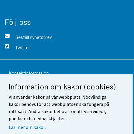
Följ oss
Beställ nyhetsbrev
Twitter
Kontaktinformation
Information om kakor (cookies)
Respons
Vi använder kakor på vår webbplats. Nödvändiga
Användarvillkor
kakor behövs för att webbplatsen ska fungera på
Dataskydd
rätt sätt. Andra kakor behövs för att visa videor,
poddar och feedbacktjäster.
Tillgänglighet
Läs mer om kakor.
Information om webbplatsen