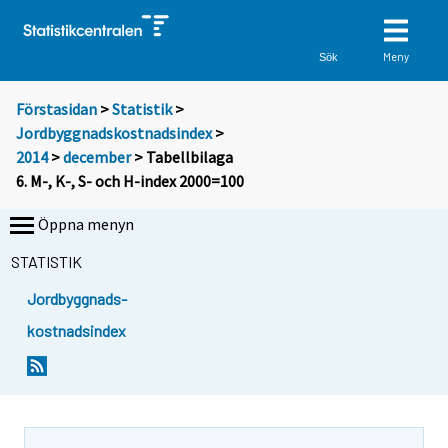
Meny
Sök
Förstasidan
>
Statistik
>
Jordbyggnadskostnadsindex
>
2014
>
december
> Tabellbilaga
6. M-, K-, S- och H-index 2000=100
Öppna menyn
STATISTIK
Jordbyggnads-
kostnadsindex