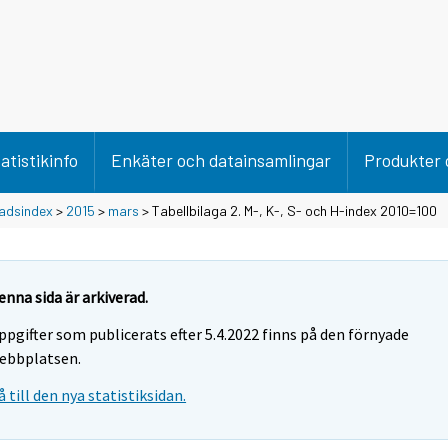
atistikinfo
Enkäter och datainsamlingar
Produkter 
adsindex
>
2015
>
mars
> Tabellbilaga 2. M-, K-, S- och H-index 2010=100
enna sida är arkiverad.
ppgifter som publicerats efter 5.4.2022 finns på den förnyade
ebbplatsen.
å till den nya statistiksidan.