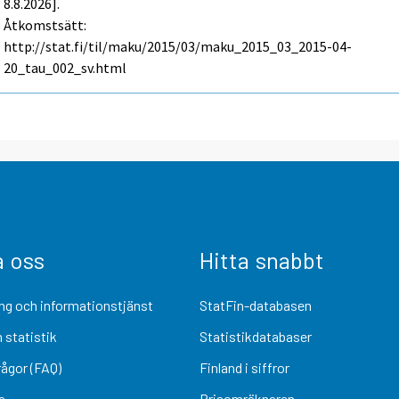
8.8.2026].
Åtkomstsätt:
http://stat.fi/til/maku/2015/03/maku_2015_03_2015-04-
20_tau_002_sv.html
a oss
Hitta snabbt
ng och informationstjänst
StatFin-databasen
 statistik
Statistikdatabaser
rågor (FAQ)
Finland i siffror
a
Prisomräknaren