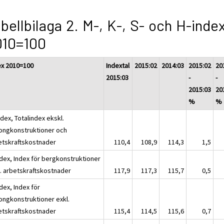
bellbilaga 2. M-, K-, S- och H-inde
010=100
ex 2010=100
Indextal
2015:02
2014:03
2015:02
20
2015:03
-
-
2015:03
20
%
%
dex, Totalindex ekskl.
ongkonstruktioner och
etskraftskostnader
110,4
108,9
114,3
1,5
ndex, Index för bergkonstruktioner
l. arbetskraftskostnader
117,9
117,3
115,7
0,5
dex, Index för
ongkonstruktioner exkl.
etskraftskostnader
115,4
114,5
115,6
0,7