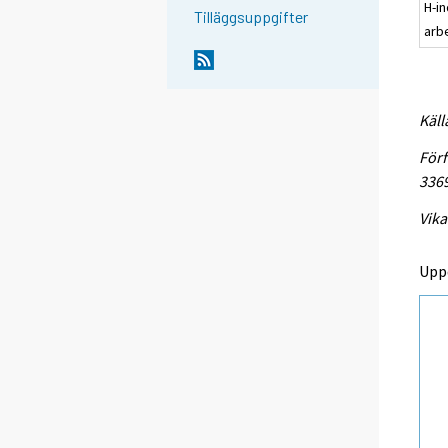
H-in
Tilläggsuppgifter
arb
Käll
Förf
336
Vika
Upp