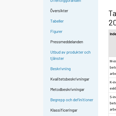
Offentliggöranden
Översikter
Ta
2
Tabeller
Figurer
Ind
Pressmeddelanden
Utbud av produkter och
tjänster
M-in
bet
Beskrivning
arb
Kvalitetsbeskrivningar
K-i
exk
Metodbeskrivningar
S-in
Begrepp och definitioner
bet
arb
Klassificeringar