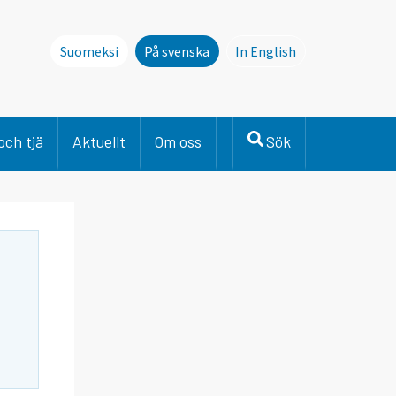
Suomeksi
På svenska
In English
This page is not avai
och tjä
Aktuellt
Om oss
Sök