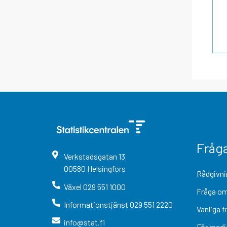
Fråg
Verkstadsgatan
13
00580
Helsingfors
Rådgivni
Växel
029 551 1000
Fråga om
Informationstjänst
029 551 2220
Vanliga f
info@stat.fi
För medi