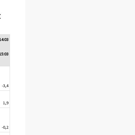
x
14:03
15:03
-3,4
1,9
-0,2