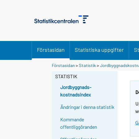
Förstasidan
Statistiska uppgifter
St
Förstasidan
>
Statistik
>
Jordbyggnadskostn
STATISTIK
Jordbyggnads-
D
kostnadsindex
U
Ändringar i denna statistik
w
Kommande
G
offentliggöranden