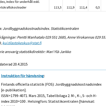
dex, Index för underhåll exkl.
etskraftskostnader
113,5
112,9
112,4
0,5
a: Jordbyggnadskostnadsindex. Statistikcentralen
rågningar: Pentti Wanhatalo 029 551 2685, Anne Virokannas 029 55
9,
kui.tilastokeskus@stat.fi
rie ansvarig statistikdirektör: Mari Ylä-Jarkko
daterad 20.4.2015
Instruktion för hänvisning
:
Finlands officiella statistik (FOS): Jordbyggnadskostnadsindex
[e-publikation].
ISSN=1799-4071.
Mars
2015, Tabellbilaga 2. M-, K-, S- och H-
index 2010=100 . Helsingfors: Statistikcentralen [hänvisat: