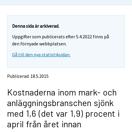
o
o
u
u
a
a
r
r
e
e
Denna sida är arkiverad.
m
m
Uppgifter som publicerats efter 5.4.2022 finns på
o
o
v
v
den förnyade webbplatsen.
i
i
Gå till den nya statistiksidan.
n
n
g
g
t
t
o
o
Publicerad: 18.5.2015
a
a
n
n
Kostnaderna inom mark- och
o
o
t
t
anläggningsbranschen sjönk
h
h
e
e
med 1,6 (det var 1,9) procent i
r
r
s
s
april från året innan
e
e
r
r