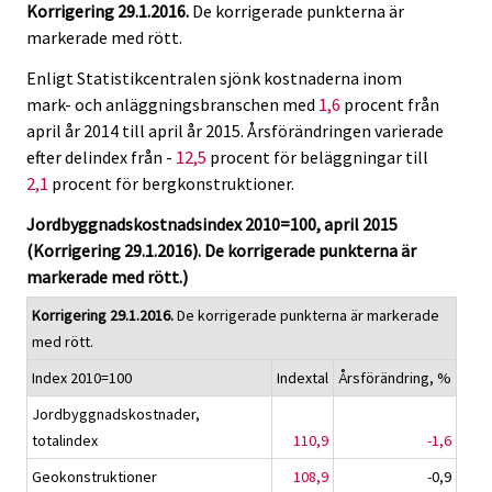
Korrigering 29.1.2016.
De korrigerade punkterna är
v
v
markerade med rött.
i
i
c
c
Enligt Statistikcentralen sjönk kostnaderna inom
e
e
mark- och anläggningsbranschen med
1,6
procent från
.
.
april år 2014 till april år 2015. Årsförändringen varierade
efter delindex från -
12,5
procent för beläggningar till
2,1
procent för bergkonstruktioner.
Jordbyggnadskostnadsindex 2010=100, april 2015
(Korrigering 29.1.2016). De korrigerade punkterna är
markerade med rött.)
Korrigering 29.1.2016.
De korrigerade punkterna är markerade
med rött.
Index 2010=100
Indextal
Årsförändring, %
Jordbyggnadskostnader,
totalindex
110,9
-1,6
Geokonstruktioner
108,9
-0,9