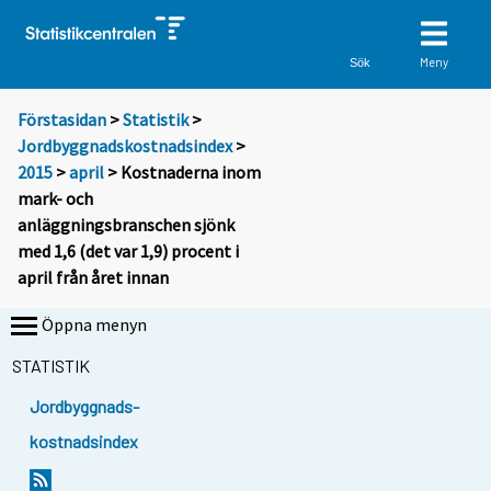
Meny
Sök
Förstasidan
>
Statistik
>
Jordbyggnadskostnadsindex
>
2015
>
april
> Kostnaderna inom
mark- och
anläggningsbranschen sjönk
med 1,6 (det var 1,9) procent i
april från året innan
Öppna menyn
STATISTIK
Jordbyggnads-
kostnadsindex
Y
Y