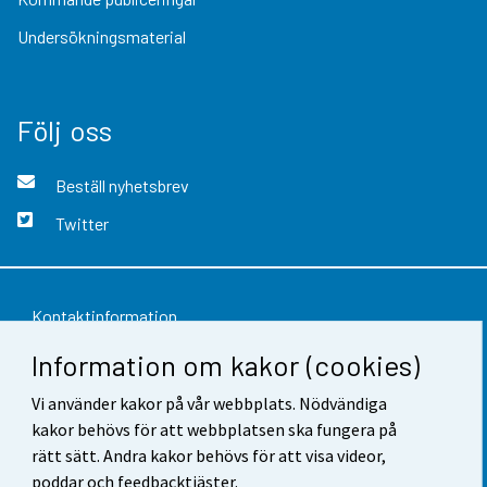
Undersökningsmaterial
Följ oss
Beställ nyhetsbrev
Twitter
Kontaktinformation
Information om kakor (cookies)
Respons
Vi använder kakor på vår webbplats. Nödvändiga
Användarvillkor
kakor behövs för att webbplatsen ska fungera på
Dataskydd
rätt sätt. Andra kakor behövs för att visa videor,
poddar och feedbacktjäster.