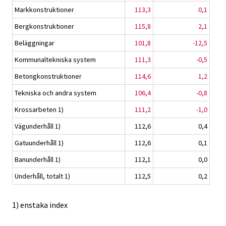
Markkonstruktioner
113,3
0,1
Bergkonstruktioner
115,8
2,1
Beläggningar
101,8
-12,5
Kommunaltekniska system
111,3
-0,5
Betongkonstruktioner
114,6
1,2
Tekniska och andra system
106,4
-0,8
Krossarbeten 1)
111,2
-1,0
Vägunderhåll 1)
112,6
0,4
Gatuunderhåll 1)
112,6
0,1
Banunderhåll 1)
112,1
0,0
Underhåll, totalt 1)
112,5
0,2
1) enstaka index