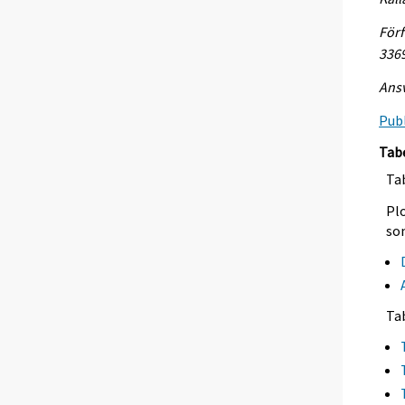
Förf
336
Ansv
Publ
Tab
Tab
Plo
so
Ta