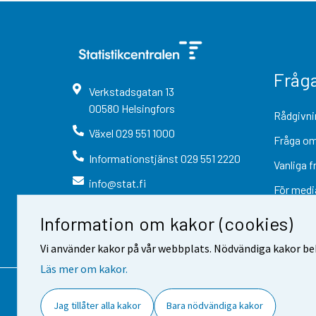
Fråg
Verkstadsgatan
13
00580
Helsingfors
Rådgivni
Växel
029 551 1000
Fråga om
Informationstjänst
029 551 2220
Vanliga f
info@stat.fi
För medi
Information om kakor (cookies)
Vi använder kakor på vår webbplats. Nödvändiga kakor beh
Läs mer om kakor.
Kontaktinformation
Respons
Jag tillåter alla kakor
Bara nödvändiga kakor