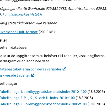
rågningar: Pentti Wanhatalo 029 551 2685, Anne Virokannas 029 55
9,
kui.tilastokeskus@stat.fi
arig statistikdirektör: Ville Vertanen
ikationen i pdf-format
(200,0 kB)
eller
eller i databaser
cka ut de uppgifter som du behöver till tabeller, visa uppgifterna
m diagram eller ladda ned data.
Databastabellerna och deras variabler
Arkiverade tabeller
bellbilagor
Tabellbilaga 1. Jordbyggnadskostnadsindex 2010=100
(18.8.2015)
Tabellbilaga 2. M-, K-, S- och H-index 2010=100
(18.8.2015)
Tabellbilaga 3. Jordbyggnadskostnadsindex 2005=100
(18.8.2015)