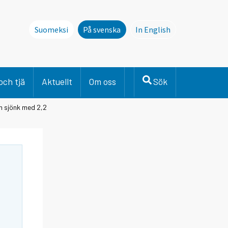
Suomeksi
På svenska
In English
This page is not avai
och tjä
Aktuellt
Om oss
Sök
 sjönk med 2,2