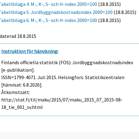
Tabellbilaga 4. M-, K-, S- och H-index 2005=100
(18.8.2015)
Tabellbilaga 5. Jordbyggnadskostnadsindex 2000=100
(18.8.2015)
Tabellbilaga 6. M-, K-, S- och H-index 2000=100
(18.8.2015)
daterad 18.8.2015
Instruktion för hänvisning
:
Finlands officiella statistik (FOS): Jordbyggnadskostnadsindex
[e-publikation].
ISSN=1799-4071.
Juli
2015. Helsingfors: Statistikcentralen
[hänvisat: 6.8.2026].
Åtkomstsätt:
http://stat.fi/til/maku/2015/07/maku_2015_07_2015-08-
18_tie_001_sv.html