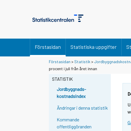
Förstasidan
Statistiska uppgifter
St
Förstasidan
>
Statistik
>
Jordbyggnadskostn
Y
Y
procent i juli från året innan
o
o
u
u
STATISTIK
a
a
r
r
Jordbyggnads-
e
e
D
kostnadsindex
m
m
U
o
o
Ändringar i denna statistik
v
v
w
i
i
Kommande
G
n
n
offentliggöranden
g
g