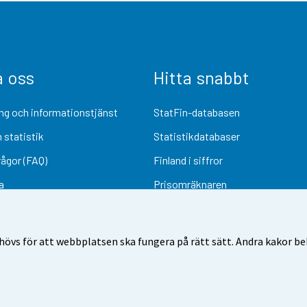
a oss
Hitta snabbt
ng och informationstjänst
StatFin-databasen
 statistik
Statistikdatabaser
rågor (FAQ)
Finland i siffror
a
Prisomräknaren
Kommande publiceringar
Undersökningsmaterial
övs för att webbplatsen ska fungera på rätt sätt. Andra kakor behö
Användarvillkor
Dataskydd
Tillgänglighet
Information om