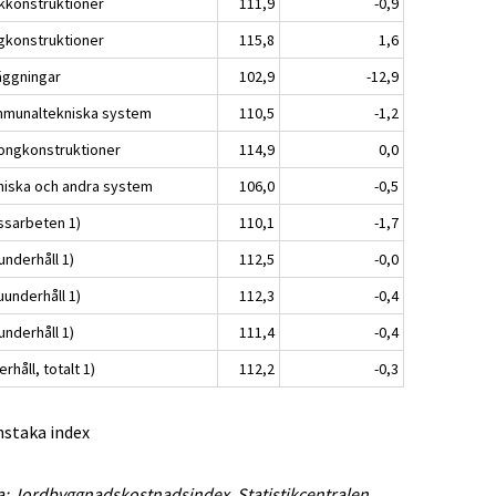
kkonstruktioner
111,9
-0,9
gkonstruktioner
115,8
1,6
äggningar
102,9
-12,9
munaltekniska system
110,5
-1,2
ongkonstruktioner
114,9
0,0
niska och andra system
106,0
-0,5
ssarbeten 1)
110,1
-1,7
underhåll 1)
112,5
-0,0
uunderhåll 1)
112,3
-0,4
underhåll 1)
111,4
-0,4
rhåll, totalt 1)
112,2
-0,3
nstaka index
a: Jordbyggnadskostnadsindex. Statistikcentralen