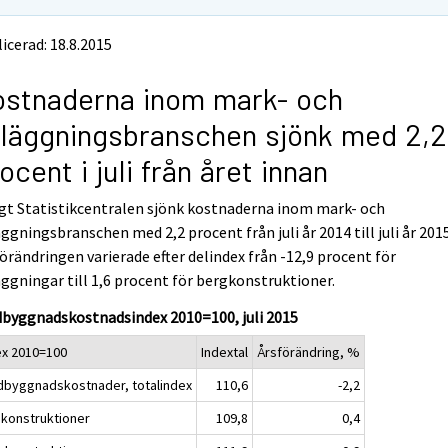
icerad: 18.8.2015
stnaderna inom mark- och
läggningsbranschen sjönk med 2,2
ocent i juli från året innan
gt Statistikcentralen sjönk kostnaderna inom mark- och
ggningsbranschen med 2,2 procent från juli år 2014 till juli år 2015
örändringen varierade efter delindex från -12,9 procent för
ggningar till 1,6 procent för bergkonstruktioner.
dbyggnadskostnadsindex 2010=100, juli 2015
ex 2010=100
Indextal
Årsförändring, %
dbyggnadskostnader, totalindex
110,6
-2,2
konstruktioner
109,8
0,4