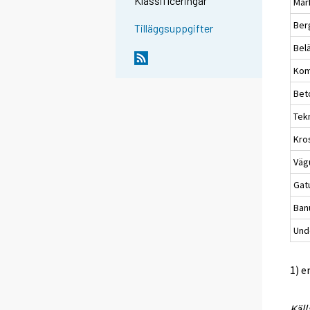
Klassificeringar
Mar
Ber
Tilläggsuppgifter
Bel
Kom
Bet
Tek
Kro
Väg
Gat
Ban
Unde
1) e
Käll