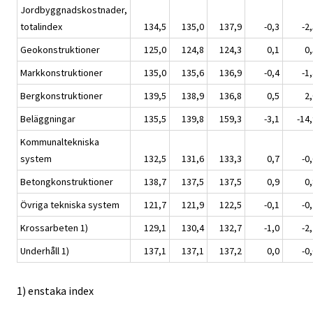
Jordbyggnadskostnader,
totalindex
134,5
135,0
137,9
-0,3
-2
Geokonstruktioner
125,0
124,8
124,3
0,1
0,
Markkonstruktioner
135,0
135,6
136,9
-0,4
-1
Bergkonstruktioner
139,5
138,9
136,8
0,5
2,
Beläggningar
135,5
139,8
159,3
-3,1
-14
Kommunaltekniska
system
132,5
131,6
133,3
0,7
-0
Betongkonstruktioner
138,7
137,5
137,5
0,9
0,
Övriga tekniska system
121,7
121,9
122,5
-0,1
-0
Krossarbeten 1)
129,1
130,4
132,7
-1,0
-2
Underhåll 1)
137,1
137,1
137,2
0,0
-0
1) enstaka index