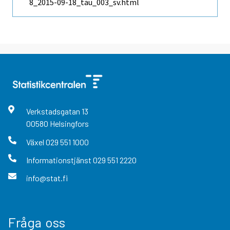
8_2015-09-18_tau_003_sv.html
Verkstadsgatan
13
00580
Helsingfors
Växel
029 551 1000
Informationstjänst
029 551 2220
info@stat.fi
Fråga oss