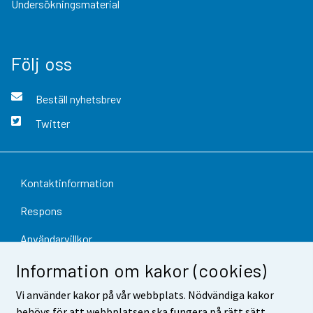
Undersökningsmaterial
Följ oss
Beställ nyhetsbrev
Twitter
Kontaktinformation
Respons
Användarvillkor
Information om kakor (cookies)
Dataskydd
Vi använder kakor på vår webbplats. Nödvändiga kakor
Tillgänglighet
behövs för att webbplatsen ska fungera på rätt sätt.