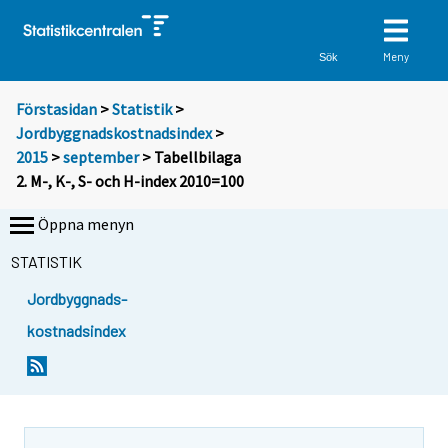
Meny
Sök
Förstasidan
>
Statistik
>
Jordbyggnadskostnadsindex
>
2015
>
september
> Tabellbilaga
2. M-, K-, S- och H-index 2010=100
Öppna menyn
STATISTIK
Jordbyggnads-
kostnadsindex