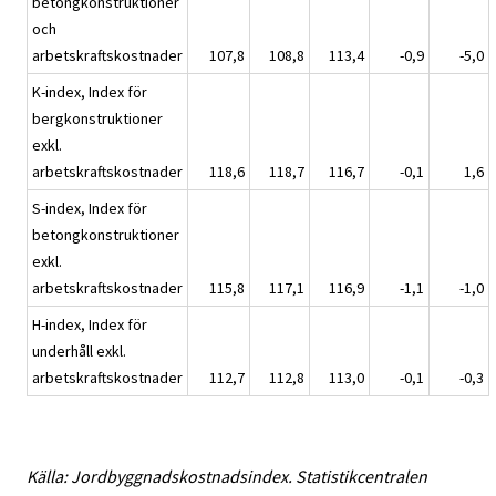
betongkonstruktioner
och
arbetskraftskostnader
107,8
108,8
113,4
-0,9
-5,0
K-index, Index för
bergkonstruktioner
exkl.
arbetskraftskostnader
118,6
118,7
116,7
-0,1
1,6
S-index, Index för
betongkonstruktioner
exkl.
arbetskraftskostnader
115,8
117,1
116,9
-1,1
-1,0
H-index, Index för
underhåll exkl.
arbetskraftskostnader
112,7
112,8
113,0
-0,1
-0,3
Källa: Jordbyggnadskostnadsindex. Statistikcentralen