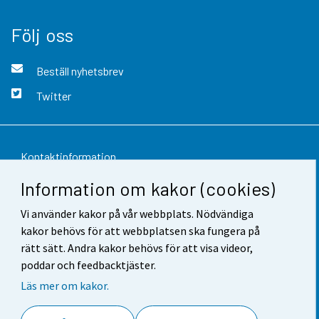
Följ oss
Beställ nyhetsbrev
Twitter
Kontaktinformation
Information om kakor (cookies)
Respons
Vi använder kakor på vår webbplats. Nödvändiga
Användarvillkor
kakor behövs för att webbplatsen ska fungera på
Dataskydd
rätt sätt. Andra kakor behövs för att visa videor,
poddar och feedbacktjäster.
Tillgänglighet
Läs mer om kakor.
Information om webbplatsen