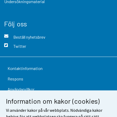
Undersökningsmaterial
Följ oss
Beställ nyhetsbrev
Twitter
Kontaktinformation
Respons
Användarvillkor
Information om kakor (cookies)
Dataskydd
Vi använder kakor på vår webbplats. Nödvändiga kakor
Tillgänglighet
behövs för att webbplatsen ska fungera på rätt sätt.