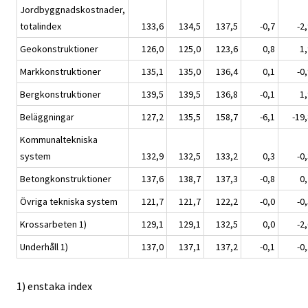
Jordbyggnadskostnader,
totalindex
133,6
134,5
137,5
-0,7
-2
Geokonstruktioner
126,0
125,0
123,6
0,8
1,
Markkonstruktioner
135,1
135,0
136,4
0,1
-0
Bergkonstruktioner
139,5
139,5
136,8
-0,1
1,
Beläggningar
127,2
135,5
158,7
-6,1
-19
Kommunaltekniska
system
132,9
132,5
133,2
0,3
-0
Betongkonstruktioner
137,6
138,7
137,3
-0,8
0,
Övriga tekniska system
121,7
121,7
122,2
-0,0
-0
Krossarbeten 1)
129,1
129,1
132,5
0,0
-2
Underhåll 1)
137,0
137,1
137,2
-0,1
-0
1) enstaka index