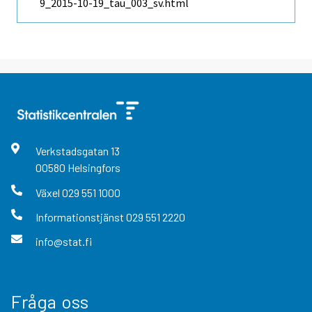
9_2015-10-19_tau_003_sv.html
Verkstadsgatan
13
00580
Helsingfors
Växel
029 551 1000
Informationstjänst
029 551 2220
info@stat.fi
Fråga oss