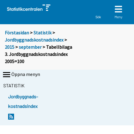
Meny
Sök
Förstasidan
>
Statistik
>
Jordbyggnadskostnadsindex
>
2015
>
september
> Tabellbilaga
3. Jordbyggnadskostnadsindex
2005=100
Öppna menyn
STATISTIK
Jordbyggnads-
kostnadsindex