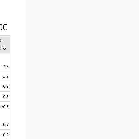
00
 -
0 %
-3,2
1,7
-0,8
0,8
-20,5
-0,7
-0,3