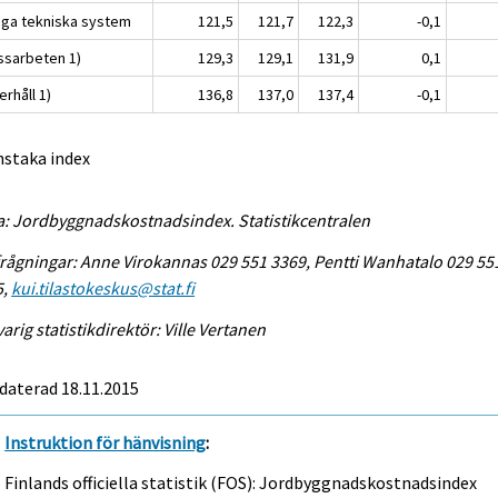
iga tekniska system
121,5
121,7
122,3
-0,1
ssarbeten 1)
129,3
129,1
131,9
0,1
rhåll 1)
136,8
137,0
137,4
-0,1
nstaka index
a: Jordbyggnadskostnadsindex. Statistikcentralen
rågningar: Anne Virokannas 029 551 3369, Pentti Wanhatalo 029 55
5,
kui.tilastokeskus@stat.fi
arig statistikdirektör: Ville Vertanen
daterad 18.11.2015
Instruktion för hänvisning
:
Finlands officiella statistik (FOS): Jordbyggnadskostnadsindex