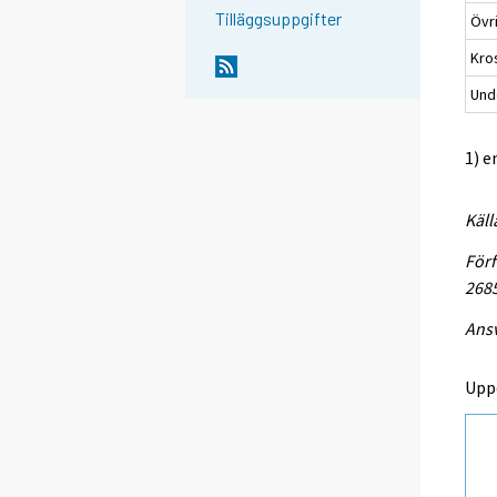
Tilläggsuppgifter
Övr
Kro
Unde
1) e
Käll
Förf
268
Ansv
Upp