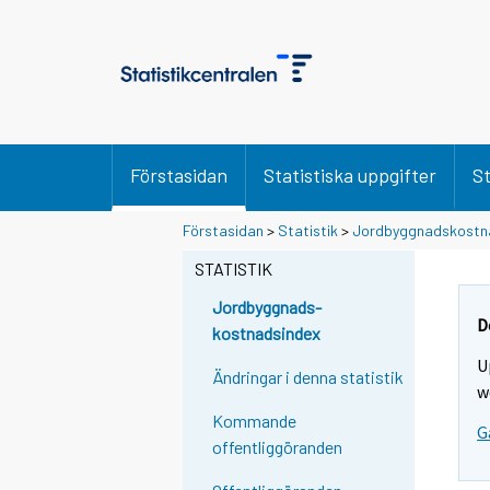
Förstasidan
Statistiska uppgifter
St
Förstasidan
>
Statistik
>
Jordbyggnadskostn
STATISTIK
Jordbyggnads-
D
kostnadsindex
U
Ändringar i denna statistik
w
Kommande
G
offentliggöranden