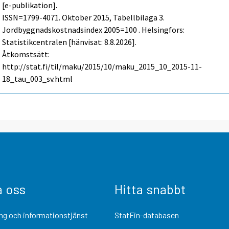
[e-publikation].
ISSN=1799-4071.
Oktober
2015, Tabellbilaga 3.
Jordbyggnadskostnadsindex 2005=100 . Helsingfors:
Statistikcentralen [hänvisat: 8.8.2026].
Åtkomstsätt:
http://stat.fi/til/maku/2015/10/maku_2015_10_2015-11-
18_tau_003_sv.html
a oss
Hitta snabbt
ng och informationstjänst
StatFin-databasen