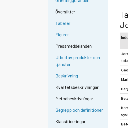
Offentliggöranden
Översikter
Ta
J
Tabeller
Figurer
Ind
Pressmeddelanden
Jor
Utbud av produkter och
tot
tjänster
Geo
Beskrivning
Mar
Kvalitetsbeskrivningar
Ber
Bel
Metodbeskrivningar
Kom
Begrepp och definitioner
sys
Klassificeringar
Bet