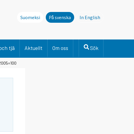
Suomeksi
På svenska
In English
This page is not avai
och tjä
Aktuellt
Om oss
Sök
 2005=100