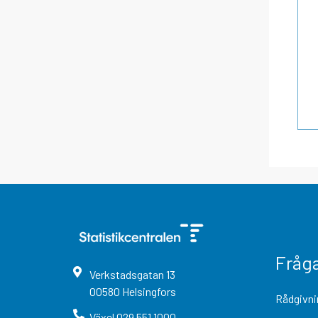
Fråg
Verkstadsgatan
13
00580
Helsingfors
Rådgivni
Växel
029 551 1000