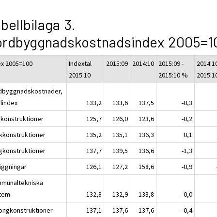
bellbilaga 3.
ordbyggnadskostnadsindex 2005=1
ex 2005=100
Indextal
2015:09
2014:10
2015:09 -
2014:10
2015:10
2015:10 %
2015:1
dbyggnadskostnader,
alindex
133,2
133,6
137,5
-0,3
konstruktioner
125,7
126,0
123,6
-0,2
kkonstruktioner
135,2
135,1
136,3
0,1
gkonstruktioner
137,7
139,5
136,6
-1,3
äggningar
126,1
127,2
158,6
-0,9
munaltekniska
tem
132,8
132,9
133,8
-0,0
ongkonstruktioner
137,1
137,6
137,6
-0,4