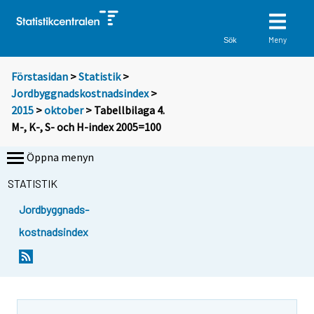
Meny
Sök
Förstasidan
>
Statistik
>
Jordbyggnadskostnadsindex
>
2015
>
oktober
> Tabellbilaga 4.
M-, K-, S- och H-index 2005=100
Öppna menyn
STATISTIK
Jordbyggnads-
kostnadsindex