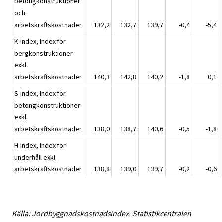
betongkonstruktioner
och
arbetskraftskostnader
132,2
132,7
139,7
-0,4
-5,4
K-index, Index för
bergkonstruktioner
exkl.
arbetskraftskostnader
140,3
142,8
140,2
-1,8
0,1
S-index, Index för
betongkonstruktioner
exkl.
arbetskraftskostnader
138,0
138,7
140,6
-0,5
-1,8
H-index, Index för
underhåll exkl.
arbetskraftskostnader
138,8
139,0
139,7
-0,2
-0,6
Källa: Jordbyggnadskostnadsindex. Statistikcentralen