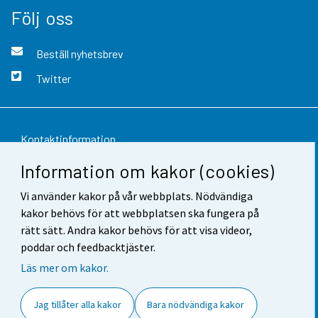
Följ oss
Beställ nyhetsbrev
Twitter
Kontaktinformation
Information om kakor (cookies)
Respons
Vi använder kakor på vår webbplats. Nödvändiga
Användarvillkor
kakor behövs för att webbplatsen ska fungera på
Dataskydd
rätt sätt. Andra kakor behövs för att visa videor,
poddar och feedbacktjäster.
Tillgänglighet
Läs mer om kakor.
Information om webbplatsen
Jag tillåter alla kakor
Bara nödvändiga kakor
Cookie-inställningar