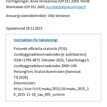
Förfrågningar: Anne Virokannas 029 551 3369, Pentti
Wanhatalo 029 551 2685,
kui.tilastokeskus@stat.fi
Ansvarig statistikdirektör: Ville Vertanen
Uppdaterad 18.11.2015
Instruktion för hänvisning
:
Finlands officiella statistik (FOS):
Jordbyggnadskostnadsindex [e-publikation].
ISSN=1799-4071.
Oktober
2015, Tabellbilaga 5.
Jordbyggnadskostnadsindex 2000=100 .
Helsingfors: Statistikcentralen [hänvisat:
7.8.2026].
Åtkomstsätt:
http://stat.fi/til/maku/2015/10/maku_2015_1
0_2015-11-18_tau_005_sv.html