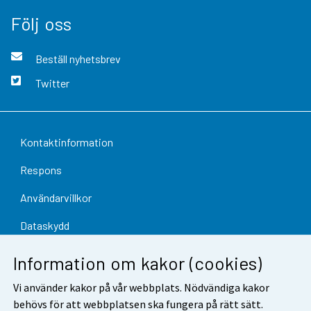
Följ oss
Beställ nyhetsbrev
Twitter
Kontaktinformation
Respons
Användarvillkor
Dataskydd
Tillgänglighet
Information om kakor (cookies)
Information om webbplatsen
Vi använder kakor på vår webbplats. Nödvändiga kakor
behövs för att webbplatsen ska fungera på rätt sätt.
Cookie-inställningar