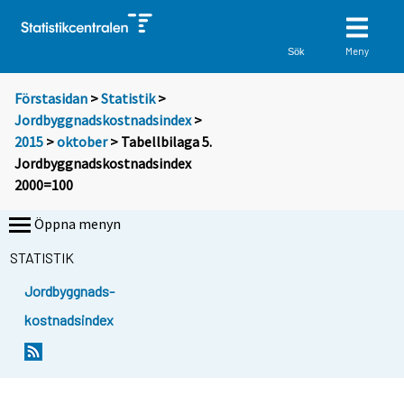
Meny
Sök
Förstasidan
>
Statistik
>
Jordbyggnadskostnadsindex
>
2015
>
oktober
> Tabellbilaga 5.
Jordbyggnadskostnadsindex
2000=100
Öppna menyn
STATISTIK
Jordbyggnads-
kostnadsindex