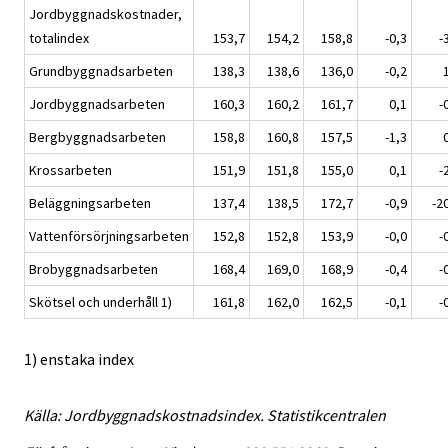
Jordbyggnadskostnader,
totalindex
153,7
154,2
158,8
-0,3
-
Grundbyggnadsarbeten
138,3
138,6
136,0
-0,2
Jordbyggnadsarbeten
160,3
160,2
161,7
0,1
-
Bergbyggnadsarbeten
158,8
160,8
157,5
-1,3
Krossarbeten
151,9
151,8
155,0
0,1
-
Beläggningsarbeten
137,4
138,5
172,7
-0,9
-2
Vattenförsörjningsarbeten
152,8
152,8
153,9
-0,0
-
Brobyggnadsarbeten
168,4
169,0
168,9
-0,4
-
Skötsel och underhåll 1)
161,8
162,0
162,5
-0,1
-
1) enstaka index
Källa: Jordbyggnadskostnadsindex. Statistikcentralen