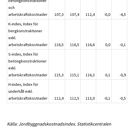
betongkonstruktioner
och
arbetskraftskostnader
107,3
107,4
112,4
-0,0
-4,5
K-index, Index för
bergkonstruktioner
exkl.
arbetskraftskostnader
116,5
116,5
116,6
0,0
-0,1
S-index, Index för
betongkonstruktioner
exkl.
arbetskraftskostnader
115,3
115,1
116,3
0,1
-0,9
H-index, Index för
underhåll exkl.
arbetskraftskostnader
112,4
112,5
113,0
-0,1
-0,5
Källa: Jordbyggnadskostnadsindex. Statistikcentralen