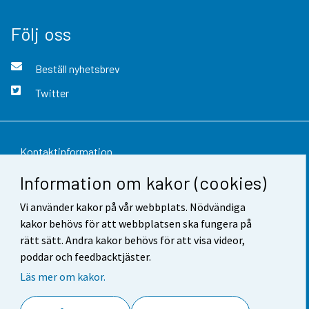
Följ oss
Beställ nyhetsbrev
Twitter
Kontaktinformation
Information om kakor (cookies)
Respons
Vi använder kakor på vår webbplats. Nödvändiga
Användarvillkor
kakor behövs för att webbplatsen ska fungera på
Dataskydd
rätt sätt. Andra kakor behövs för att visa videor,
poddar och feedbacktjäster.
Tillgänglighet
Läs mer om kakor.
Information om webbplatsen