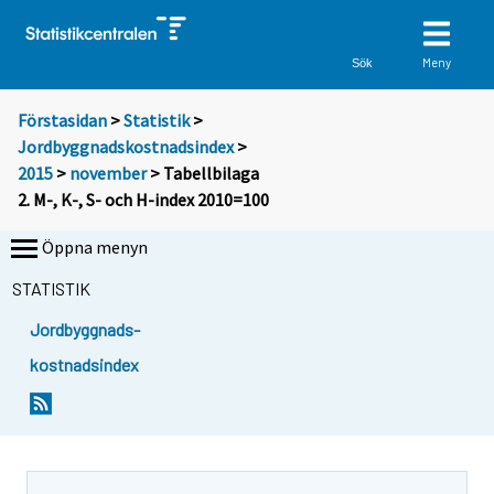
Meny
Sök
Förstasidan
>
Statistik
>
Jordbyggnadskostnadsindex
>
2015
>
november
> Tabellbilaga
2. M-, K-, S- och H-index 2010=100
Öppna menyn
STATISTIK
Jordbyggnads-
kostnadsindex