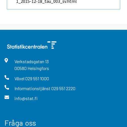
1_2015-12-18_tau_003_sv.html
Verkstadsgatan
13
00580
Helsingfors
Växel
029 551 1000
Informationstjänst
029 551 2220
info@stat.fi
Fråga oss