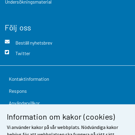
Undersökningsmaterial
Följ oss
Beställ nyhetsbrev
Twitter
Kontaktinformation
Respons
Användarvillkor
Information om kakor (cookies)
Dataskydd
Vi använder kakor på vår webbplats. Nödvändiga kakor
Tillgänglighet
behövs för att webbplatsen ska fungera på rätt sätt.