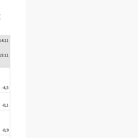
x
14:11
15:11
-4,5
-0,1
-0,9