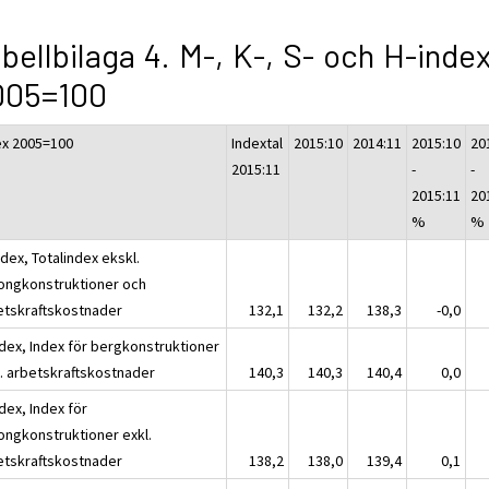
bellbilaga 4. M-, K-, S- och H-inde
005=100
ex 2005=100
Indextal
2015:10
2014:11
2015:10
20
2015:11
-
-
2015:11
20
%
%
dex, Totalindex ekskl.
ongkonstruktioner och
etskraftskostnader
132,1
132,2
138,3
-0,0
ndex, Index för bergkonstruktioner
l. arbetskraftskostnader
140,3
140,3
140,4
0,0
dex, Index för
ongkonstruktioner exkl.
etskraftskostnader
138,2
138,0
139,4
0,1