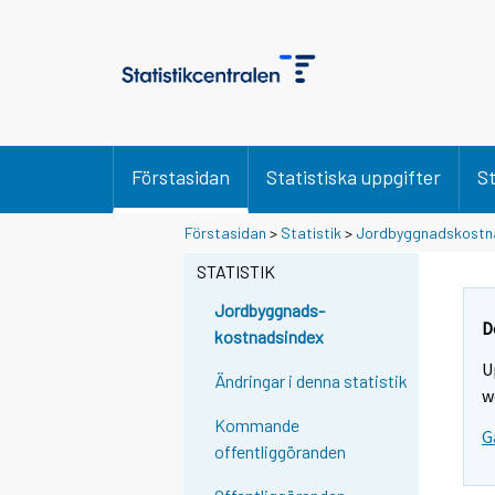
Förstasidan
Statistiska uppgifter
St
Förstasidan
>
Statistik
>
Jordbyggnadskostn
STATISTIK
Jordbyggnads-
D
kostnadsindex
U
Ändringar i denna statistik
w
Kommande
G
offentliggöranden