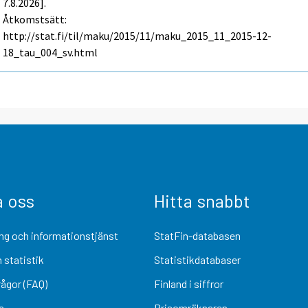
7.8.2026].
Åtkomstsätt:
http://stat.fi/til/maku/2015/11/maku_2015_11_2015-12-
18_tau_004_sv.html
a oss
Hitta snabbt
ng och informationstjänst
StatFin-databasen
 statistik
Statistikdatabaser
rågor (FAQ)
Finland i siffror
a
Prisomräknaren