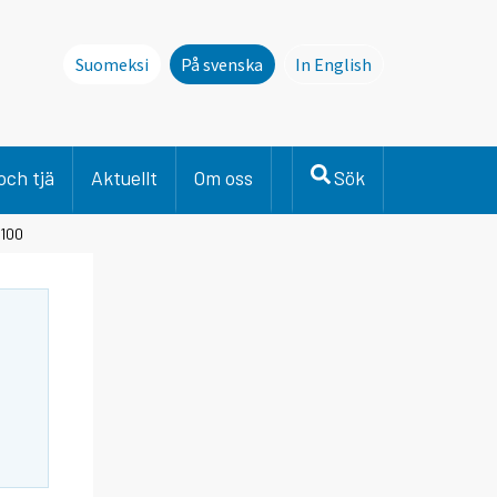
Suomeksi
På svenska
In English
This page is not avai
och tjä
Aktuellt
Om oss
Sök
=100