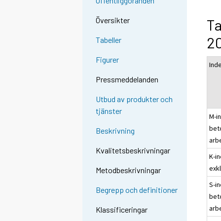
Offentliggöranden
Översikter
Ta
2
Tabeller
Figurer
Ind
Pressmeddelanden
Utbud av produkter och
tjänster
M-in
bet
Beskrivning
arb
Kvalitetsbeskrivningar
K-i
exk
Metodbeskrivningar
S-in
Begrepp och definitioner
bet
arb
Klassificeringar