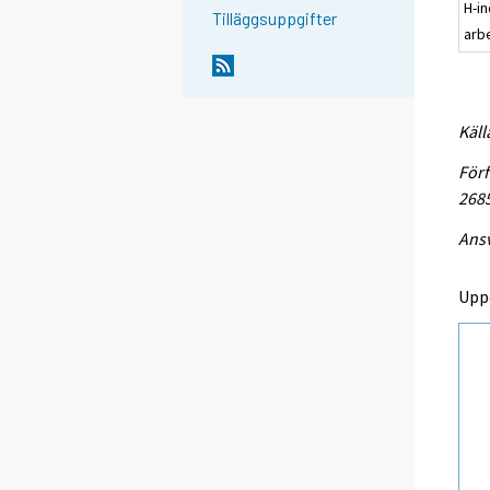
H-in
Tilläggsuppgifter
arb
Käll
Förf
268
Ansv
Upp