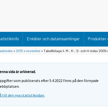
atistikinfo
Enkäter och datainsamlingar
Produkter 
adsindex
>
2015
>
november
> Tabellbilaga 4. M-, K-, S- och H-index 2005
enna sida är arkiverad.
ppgifter som publicerats efter 5.4.2022 finns på den förnyade
ebbplatsen.
å till den nya statistiksidan.