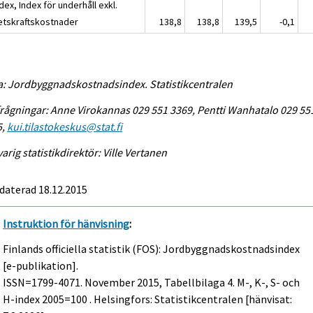
dex, Index för underhåll exkl.
etskraftskostnader
138,8
138,8
139,5
-0,1
a: Jordbyggnadskostnadsindex. Statistikcentralen
rågningar: Anne Virokannas 029 551 3369, Pentti Wanhatalo 029 55
5,
kui.tilastokeskus@stat.fi
arig statistikdirektör: Ville Vertanen
daterad 18.12.2015
Instruktion för hänvisning
:
Finlands officiella statistik (FOS): Jordbyggnadskostnadsindex
[e-publikation].
ISSN=1799-4071.
November
2015, Tabellbilaga 4. M-, K-, S- och
H-index 2005=100 . Helsingfors: Statistikcentralen [hänvisat: