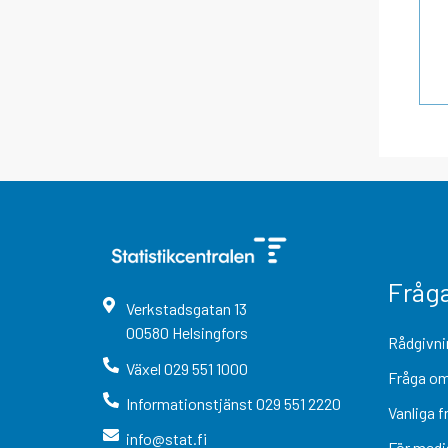
Fråg
Verkstadsgatan
13
00580
Helsingfors
Rådgivni
Växel
029 551 1000
Fråga om
Informationstjänst
029 551 2220
Vanliga f
info@stat.fi
För medi