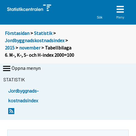
Meny
Sök
Förstasidan
>
Statistik
>
Jordbyggnadskostnadsindex
>
2015
>
november
> Tabellbilaga
6. M-, K-, S- och H-index 2000=100
Öppna menyn
STATISTIK
Jordbyggnads-
kostnadsindex