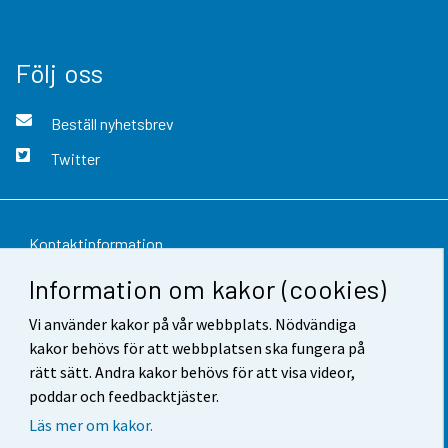
Följ oss
Beställ nyhetsbrev
Twitter
Kontaktinformation
Information om kakor (cookies)
Respons
Vi använder kakor på vår webbplats. Nödvändiga
Användarvillkor
kakor behövs för att webbplatsen ska fungera på
Dataskydd
rätt sätt. Andra kakor behövs för att visa videor,
poddar och feedbacktjäster.
Tillgänglighet
Läs mer om kakor.
Information om webbplatsen