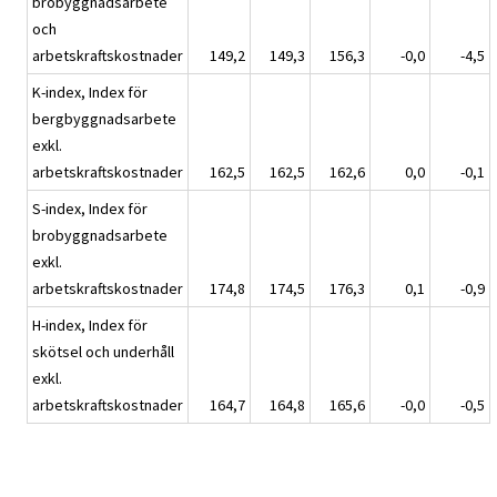
brobyggnadsarbete
och
arbetskraftskostnader
149,2
149,3
156,3
-0,0
-4,5
K-index, Index för
bergbyggnadsarbete
exkl.
arbetskraftskostnader
162,5
162,5
162,6
0,0
-0,1
S-index, Index för
brobyggnadsarbete
exkl.
arbetskraftskostnader
174,8
174,5
176,3
0,1
-0,9
H-index, Index för
skötsel och underhåll
exkl.
arbetskraftskostnader
164,7
164,8
165,6
-0,0
-0,5