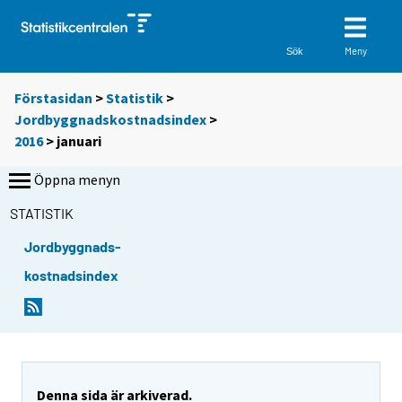
Meny
Sök
Förstasidan
>
Statistik
>
Jordbyggnadskostnadsindex
>
2016
>
januari
Öppna menyn
STATISTIK
Jordbyggnads-
kostnadsindex
Denna sida är arkiverad.