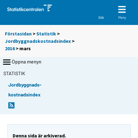
Meny
Sök
Förstasidan
>
Statistik
>
Jordbyggnadskostnadsindex
>
2016
>
mars
Öppna menyn
STATISTIK
Jordbyggnads-
kostnadsindex
Denna sida är arkiverad.