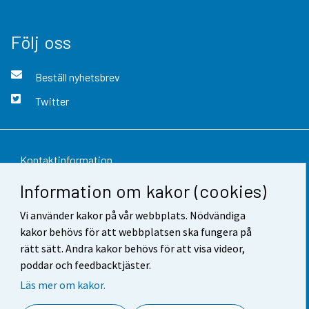
Följ oss
Beställ nyhetsbrev
Twitter
Kontaktinformation
Information om kakor (cookies)
Respons
Vi använder kakor på vår webbplats. Nödvändiga
Användarvillkor
kakor behövs för att webbplatsen ska fungera på
Dataskydd
rätt sätt. Andra kakor behövs för att visa videor,
poddar och feedbacktjäster.
Tillgänglighet
Läs mer om kakor.
Information om webbplatsen