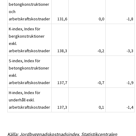
betongkonstruktioner
och
arbetskraftskostnader
131,6
0,0
-1,8
K-index, Index för
bergkonstruktioner
exkl.
arbetskraftskostnader
138,3
-0,2
-3,3
S-index, Index för
betongkonstruktioner
exkl.
arbetskraftskostnader
137,7
-0,7
-1,9
H-index, Index för
underhåll exkl.
arbetskraftskostnader
137,3
0,1
-1,4
Källa: Jordbyggnadskostnadsindex. Statistikcentralen