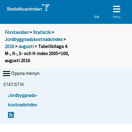
Meny
Sök
Förstasidan
>
Statistik
>
Jordbyggnadskostnadsindex
>
2016
>
augusti
> Tabellbilaga 4.
M-, K-, S- och H-index 2005=100,
augusti 2016
Öppna menyn
STATISTIK
Jordbyggnads-
kostnadsindex