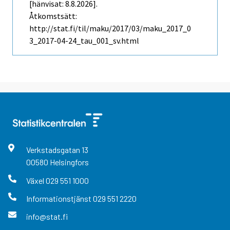
[hänvisat: 8.8.2026].
Åtkomstsätt:
http://stat.fi/til/maku/2017/03/maku_2017_0
3_2017-04-24_tau_001_sv.html
Verkstadsgatan
13
00580
Helsingfors
Växel
029 551 1000
Informationstjänst
029 551 2220
info@stat.fi