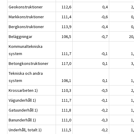
Geokonstruktioner
112,6
0,4
2
Markkonstruktioner
111,4
-0,6
0
Bergkonstruktioner
113,9
-0,4
0
Beläggningar
106,5
-0,7
20
Kommunaltekniska
system
111,7
-0,1
1
Betongkonstruktioner
117,0
0,1
3
Tekniska och andra
system
106,1
0,1
1
Krossarbeten 1)
110,3
-0,5
2
Vägunderhåll 1)
111,7
-0,1
1
Gatuunderhåll 1)
111,8
-0,2
1
Banunderhåll 1)
111,0
-0,3
1
Underhåll, totalt 1)
111,5
-0,2
1