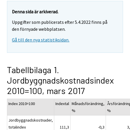
Denna sida är arkiverad.
Uppgifter som publicerats efter 5.4.2022 finns på
den förnyade webbplatsen.
Gå till den nya statistiksidan.
Tabellbilaga 1.
Jordbyggnadskostnadsindex
2010=100, mars 2017
Index 2010=100
Indextal
Månadsförändring,
Årsförändrin
%
%
Jordbyggnadskostnader,
totalindex
111,3
-0,3
3