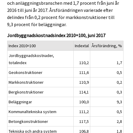
och anläggningsbranschen med 1,7 procent från juni år
i
i
2016 till juni år 2017. Årsförändringen varierade efter
c
c
e
e
delindex från 0,2 procent för markkonstruktioner till
.
.
9,3 procent för beläggningar.
Jordbyggnadskostnadsindex 2010=100, juni 2017
Index 2010=100
Indextal
Årsförändring, %
Jordbyggnadskostnader,
totalindex
110,2
1,7
Geokonstruktioner
111,6
0,5
Markkonstruktioner
110,9
0,2
Bergkonstruktioner
114,1
0,3
Beläggningar
100,0
9,3
Kommunaltekniska system
111,2
0,5
Betongkonstruktioner
117,5
2,8
Tekniska och andra system
106,8
1,8