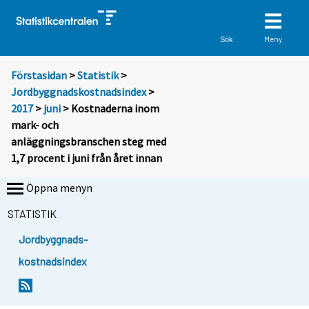
Meny
Sök
Förstasidan
>
Statistik
>
Jordbyggnadskostnadsindex
>
2017
>
juni
> Kostnaderna inom
mark- och
anläggningsbranschen steg med
1,7 procent i juni från året innan
Öppna menyn
STATISTIK
Jordbyggnads-
kostnadsindex
Y
Y
o
o