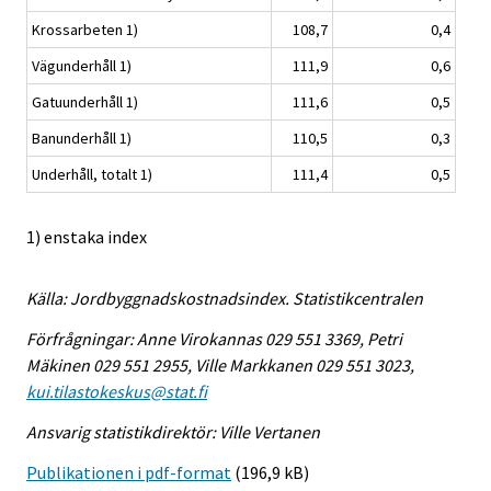
Krossarbeten 1)
108,7
0,4
Vägunderhåll 1)
111,9
0,6
Gatuunderhåll 1)
111,6
0,5
Banunderhåll 1)
110,5
0,3
Underhåll, totalt 1)
111,4
0,5
1) enstaka index
Källa: Jordbyggnadskostnadsindex. Statistikcentralen
Förfrågningar: Anne Virokannas 029 551 3369, Petri
Mäkinen 029 551 2955, Ville Markkanen 029 551 3023,
kui.tilastokeskus@stat.fi
Ansvarig statistikdirektör: Ville Vertanen
Publikationen i pdf-format
(196,9 kB)