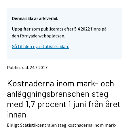
u
u
a
a
r
r
e
e
Denna sida är arkiverad.
m
m
Uppgifter som publicerats efter 5.4.2022 finns på
o
o
v
v
den förnyade webbplatsen.
i
i
Gå till den nya statistiksidan.
n
n
g
g
t
t
o
o
Publicerad: 24.7.2017
a
a
n
n
Kostnaderna inom mark- och
o
o
t
t
anläggningsbranschen steg
h
h
e
e
med 1,7 procent i juni från året
r
r
s
s
innan
e
e
r
r
Enligt Statistikcentralen steg kostnaderna inom mark-
v
v