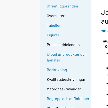
Offentliggöranden
Jo
Översikter
au
Tabeller
201
Figurer
au
Pressmeddelanden
O
Utbud av produkter och
tjänster
T
Beskrivning
Kvalitetsbeskrivningar
Metodbeskrivningar
Begrepp och definitioner