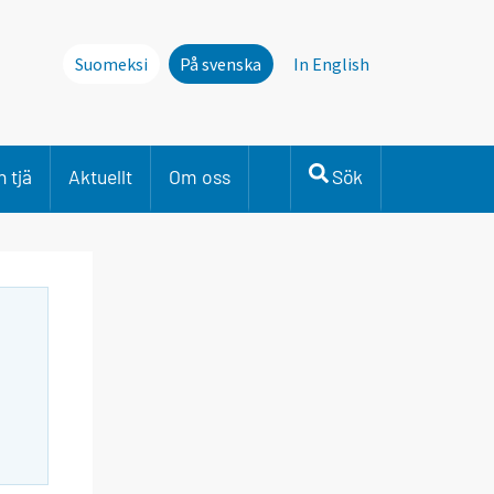
Suomeksi
På svenska
In English
 tjä
Aktuellt
Om oss
Sök