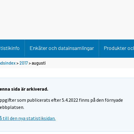
tistikinfo
Enkäter och datainsamlingar
Produkter och
adsindex
>
2017
>
augusti
enna sida är arkiverad.
ppgifter som publicerats efter 5.4.2022 finns på den förnyade
ebbplatsen.
å till den nya statistiksidan.