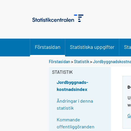
Förstasidan
Statistiska uppgifter
Sta
Förstasidan
>
Statistik
>
Jordbyggnadskostn
STATISTIK
Jordbyggnads-
D
kostnadsindex
U
Ändringar i denna
w
statistik
G
Kommande
offentliggöranden