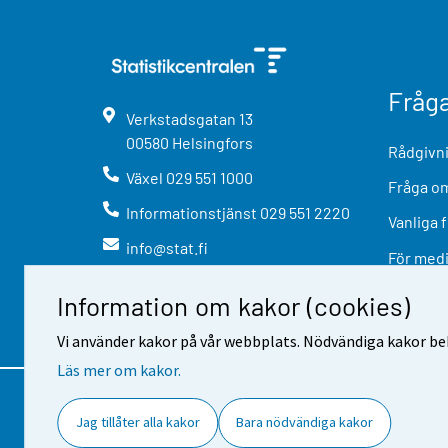
Fråg
Verkstadsgatan
13
00580
Helsingfors
Rådgivni
Växel
029 551 1000
Fråga om
Informationstjänst
029 551 2220
Vanliga 
info@stat.fi
För med
Information om kakor (cookies)
Vi använder kakor på vår webbplats. Nödvändiga kakor beh
Läs mer om kakor.
Kontaktinformation
Respons
A
Jag tillåter alla kakor
Bara nödvändiga kakor