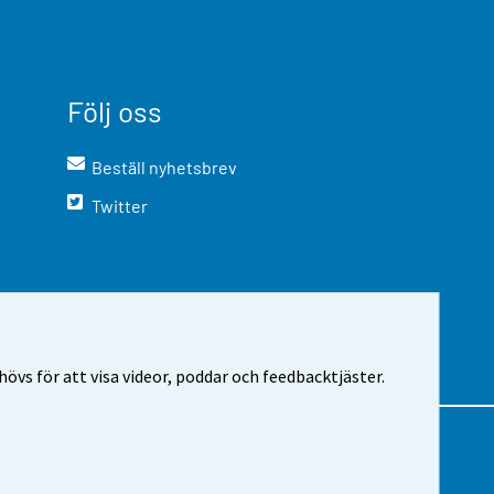
Följ oss
Beställ nyhetsbrev
Twitter
vs för att visa videor, poddar och feedbacktjäster.
m webbplatsen
Cookie-inställningar