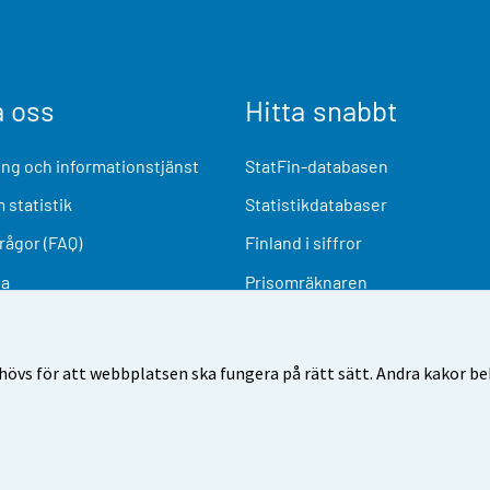
a oss
Hitta snabbt
ng och informationstjänst
StatFin-databasen
 statistik
Statistikdatabaser
frågor (FAQ)
Finland i siffror
ia
Prisomräknaren
Kommande publiceringar
Undersökningsmaterial
övs för att webbplatsen ska fungera på rätt sätt. Andra kakor behö
nvändarvillkor
Dataskydd
Tillgänglighet
Information o