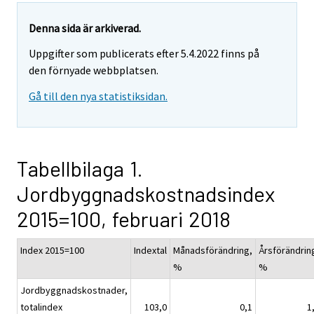
Denna sida är arkiverad.
Uppgifter som publicerats efter 5.4.2022 finns på
den förnyade webbplatsen.
Gå till den nya statistiksidan.
Tabellbilaga 1.
Jordbyggnadskostnadsindex
2015=100, februari 2018
Index 2015=100
Indextal
Månadsförändring,
Årsförändrin
%
%
Jordbyggnadskostnader,
totalindex
103,0
0,1
1