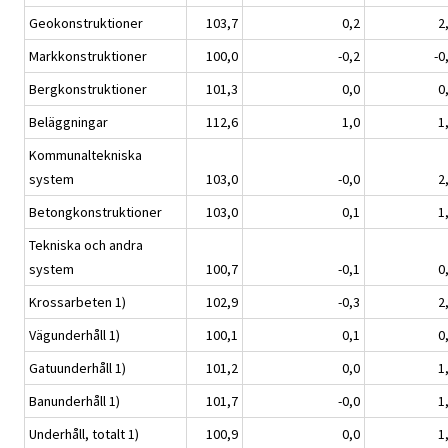
Geokonstruktioner
103,7
0,2
2
Markkonstruktioner
100,0
-0,2
-0
Bergkonstruktioner
101,3
0,0
0
Beläggningar
112,6
1,0
1
Kommunaltekniska
system
103,0
-0,0
2
Betongkonstruktioner
103,0
0,1
1
Tekniska och andra
system
100,7
-0,1
0
Krossarbeten 1)
102,9
-0,3
2
Vägunderhåll 1)
100,1
0,1
0
Gatuunderhåll 1)
101,2
0,0
1
Banunderhåll 1)
101,7
-0,0
1
Underhåll, totalt 1)
100,9
0,0
1