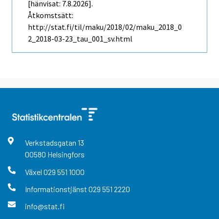
[hänvisat: 7.8.2026].
Åtkomstsätt:
http://stat.fi/til/maku/2018/02/maku_2018_0
2_2018-03-23_tau_001_sv.html
Verkstadsgatan
13
00580
Helsingfors
Växel
029 551 1000
Informationstjänst
029 551 2220
info@stat.fi