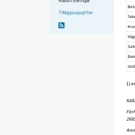
Klassificeringar
Bet
Tilläggsuppgifter
Tek
Kro
Väg
Gat
Ban
Unde
1) e
Käll
Förf
268
Ansv