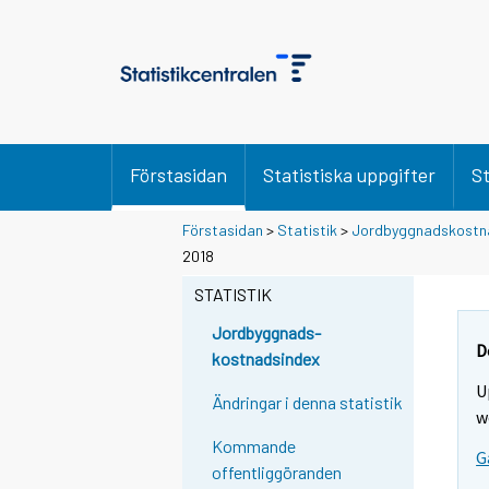
Förstasidan
Statistiska uppgifter
St
Förstasidan
>
Statistik
>
Jordbyggnadskostn
2018
STATISTIK
Jordbyggnads-
D
kostnadsindex
U
Ändringar i denna statistik
w
Kommande
G
offentliggöranden