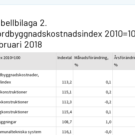
bellbilaga 2.
rdbyggnadskostnadsindex 2010=10
bruari 2018
ex 2010=100
Indextal
Månadsförändring,
Årsförändri
%
%
dbyggnadskostnader,
alindex
113,2
0,1
konstruktioner
115,1
0,2
kkonstruktioner
112,3
-0,2
gkonstruktioner
115,4
0,1
äggningar
108,7
1,0
munaltekniska system
116,1
-0,0