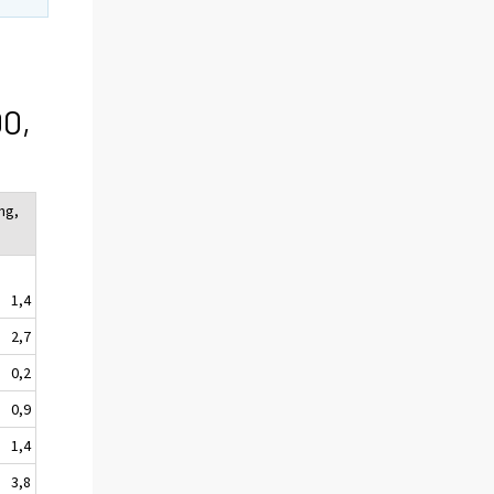
0,
ng,
1,4
2,7
0,2
0,9
1,4
3,8