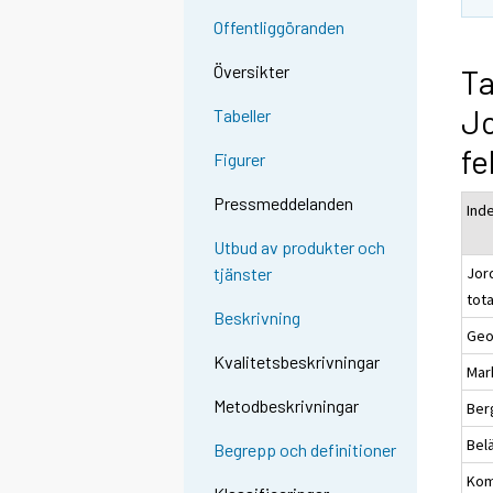
Offentliggöranden
Översikter
Ta
Jo
Tabeller
fe
Figurer
Pressmeddelanden
Ind
Utbud av produkter och
Jor
tjänster
tot
Beskrivning
Geo
Kvalitetsbeskrivningar
Mar
Metodbeskrivningar
Ber
Bel
Begrepp och definitioner
Kom