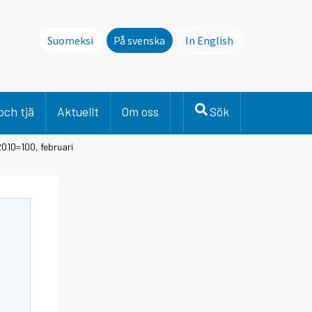
Suomeksi
På svenska
In English
This page is not avai
och tjä
Aktuellt
Om oss
Sök
010=100, februari