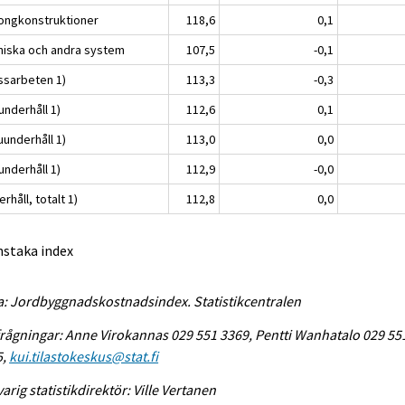
ongkonstruktioner
118,6
0,1
niska och andra system
107,5
-0,1
ssarbeten 1)
113,3
-0,3
underhåll 1)
112,6
0,1
uunderhåll 1)
113,0
0,0
underhåll 1)
112,9
-0,0
rhåll, totalt 1)
112,8
0,0
nstaka index
a: Jordbyggnadskostnadsindex. Statistikcentralen
rågningar: Anne Virokannas 029 551 3369, Pentti Wanhatalo 029 55
5,
kui.tilastokeskus@stat.fi
arig statistikdirektör: Ville Vertanen