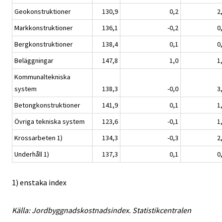
Geokonstruktioner
130,9
0,2
2
Markkonstruktioner
136,1
-0,2
0
Bergkonstruktioner
138,4
0,1
0
Beläggningar
147,8
1,0
1
Kommunaltekniska
system
138,3
-0,0
3
Betongkonstruktioner
141,9
0,1
1
Övriga tekniska system
123,6
-0,1
1
Krossarbeten 1)
134,3
-0,3
2
Underhåll 1)
137,3
0,1
0
1) enstaka index
Källa: Jordbyggnadskostnadsindex. Statistikcentralen