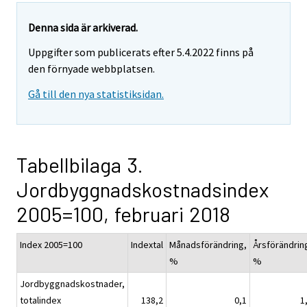
Denna sida är arkiverad.
Uppgifter som publicerats efter 5.4.2022 finns på
den förnyade webbplatsen.
Gå till den nya statistiksidan.
Tabellbilaga 3.
Jordbyggnadskostnadsindex
2005=100, februari 2018
Index 2005=100
Indextal
Månadsförändring,
Årsförändrin
%
%
Jordbyggnadskostnader,
totalindex
138,2
0,1
1