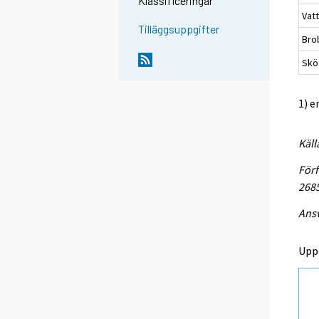
Klassificeringar
Vat
Tilläggsuppgifter
Bro
Sköt
1) e
Käll
Förf
268
Ansv
Upp