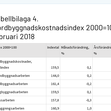
bellbilaga 4.
ordbyggnadskostnadsindex 2000=1
bruari 2018
ex 2000=100
Indextal
Månadsförändring,
Årsförändri
%
%
dbyggnadskostnader,
alindex
159,5
0,1
ndbyggnadsarbeten
144,0
0,2
dbyggnadsarbeten
161,4
-0,2
gbyggnadsarbeten
159,5
0,1
ssarbeten
157,8
-0,3
äggningsarbeten
160,9
1,0