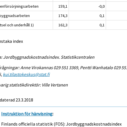
tenförsörjningsarbeten
159,1
-0,0
byggnadsarbeten
174,3
0,1
sel och underhåll 1)
162,3
0,1
nstaka index
a: Jordbyggnadskostnadsindex. Statistikcentralen
rågningar: Anne Virokannas 029 551 3369, Pentti Wanhatalo 029 55
5,
kui.tilastokeskus@stat.fi
arig statistikdirektör: Ville Vertanen
daterad 23.3.2018
Instruktion för hänvisning
:
Finlands officiella statistik (FOS): Jordbyggnadskostnadsindex