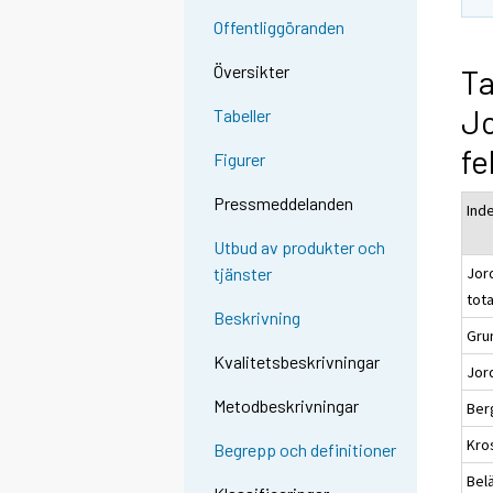
Offentliggöranden
Översikter
Ta
J
Tabeller
fe
Figurer
Pressmeddelanden
Ind
Utbud av produkter och
Jor
tjänster
tot
Beskrivning
Gru
Kvalitetsbeskrivningar
Jor
Metodbeskrivningar
Ber
Kro
Begrepp och definitioner
Bel