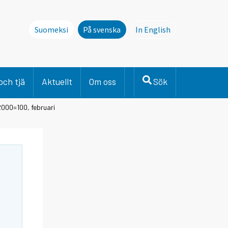
Suomeksi
På svenska
In English
This page is not avai
och tjä
Aktuellt
Om oss
Sök
000=100, februari