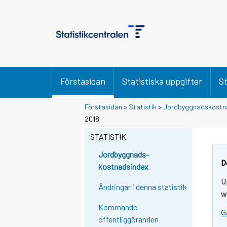
Förstasidan
Statistiska uppgifter
St
Förstasidan
>
Statistik
>
Jordbyggnadskostn
2018
STATISTIK
Jordbyggnads-
D
kostnadsindex
U
Ändringar i denna statistik
w
Kommande
G
offentliggöranden