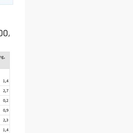
00,
ng,
1,4
2,7
0,2
0,9
2,3
1,4