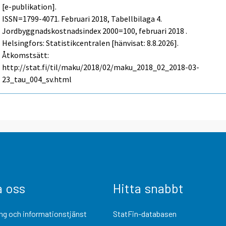
[e-publikation].
ISSN=1799-4071.
Februari
2018, Tabellbilaga 4.
Jordbyggnadskostnadsindex 2000=100, februari 2018 .
Helsingfors: Statistikcentralen [hänvisat: 8.8.2026].
Åtkomstsätt:
http://stat.fi/til/maku/2018/02/maku_2018_02_2018-03-
23_tau_004_sv.html
a oss
Hitta snabbt
ng och informationstjänst
StatFin-databasen