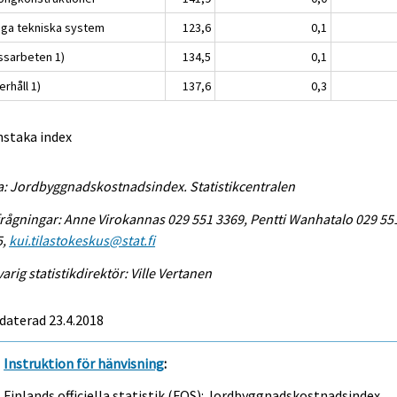
iga tekniska system
123,6
0,1
ssarbeten 1)
134,5
0,1
rhåll 1)
137,6
0,3
nstaka index
a: Jordbyggnadskostnadsindex. Statistikcentralen
rågningar: Anne Virokannas 029 551 3369, Pentti Wanhatalo 029 55
5,
kui.tilastokeskus@stat.fi
arig statistikdirektör: Ville Vertanen
daterad 23.4.2018
Instruktion för hänvisning
:
Finlands officiella statistik (FOS): Jordbyggnadskostnadsindex