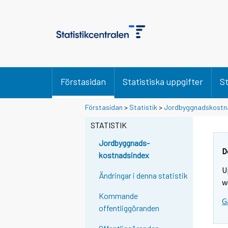
Förstasidan
Statistiska uppgifter
St
Förstasidan
>
Statistik
>
Jordbyggnadskostn
STATISTIK
Jordbyggnads-
D
kostnadsindex
U
Ändringar i denna statistik
w
Kommande
G
offentliggöranden