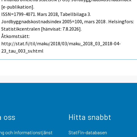
[e-publikation].
ISSN=1799-4071.
Mars
2018, Tabellbilaga 3.
Jordbyggnadskostnadsindex 2005=100, mars 2018 . Helsingfors:
Statistikcentralen [hänvisat: 7.8.2026].
Åtkomstsätt:
http://stat.fi/til/maku/2018/03/maku_2018_03_2018-04-
23_tau_003_sv.html
a oss
Hitta snabbt
ng och informationstjänst
StatFin-databasen