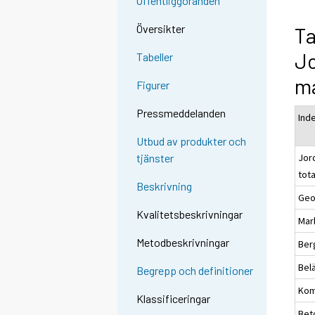
Offentliggöranden
Översikter
Ta
J
Tabeller
m
Figurer
Pressmeddelanden
Ind
Utbud av produkter och
Jor
tjänster
tot
Beskrivning
Geo
Kvalitetsbeskrivningar
Mar
Metodbeskrivningar
Ber
Bel
Begrepp och definitioner
Kom
Klassificeringar
Bet