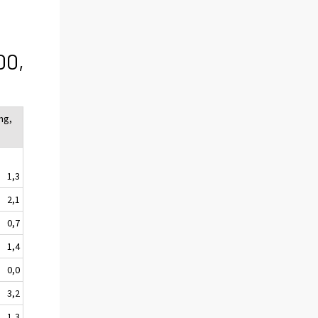
00,
ng,
1,3
2,1
0,7
1,4
0,0
3,2
1,3