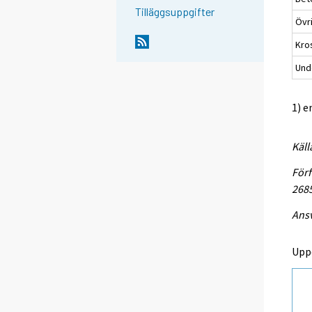
Tilläggsuppgifter
Övr
Kro
Unde
1) e
Käll
Förf
268
Ansv
Upp