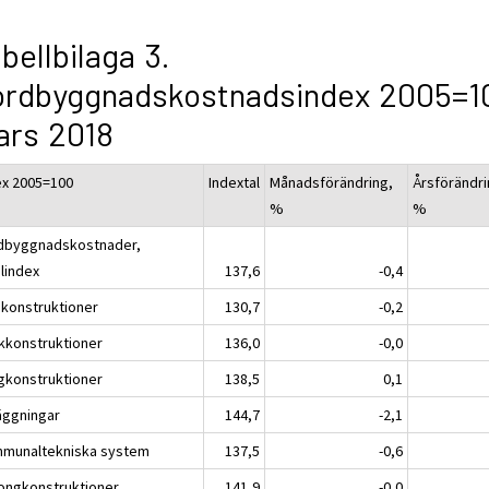
bellbilaga 3.
ordbyggnadskostnadsindex 2005=1
ars 2018
ex 2005=100
Indextal
Månadsförändring,
Årsförändri
%
%
dbyggnadskostnader,
alindex
137,6
-0,4
konstruktioner
130,7
-0,2
kkonstruktioner
136,0
-0,0
gkonstruktioner
138,5
0,1
äggningar
144,7
-2,1
munaltekniska system
137,5
-0,6
ongkonstruktioner
141,9
-0,0