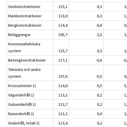
Geokonstruktioner
115,1
0,3
3
Markkonstruktioner
113,0
0,3
1
Bergkonstruktioner
114,4
-0,8
0
Beläggningar
105,7
2,5
3
Kommunaltekniska
system
115,7
0,3
3
Betongkonstruktioner
117,1
-0,8
-0
Tekniska och andra
system
107,6
-0,5
0
Krossarbeten 1)
114,6
0,5
5
Vägunderhåll 1)
113,2
0,2
1
Gatuunderhåll 1)
113,7
0,2
1
Banunderhåll 1)
113,2
0,0
2
Underhåll, totalt 1)
113,4
0,2
1