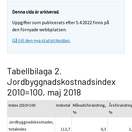
Denna sida är arkiverad.
Uppgifter som publicerats efter 5.4.2022 finns på
den förnyade webbplatsen.
Gå till den nya statistiksidan.
Tabellbilaga 2.
Jordbyggnadskostnadsindex
2010=100, maj 2018
Index 2010=100
Indextal
Månadsförändring,
Årsförändrin
%
%
Jordbyggnadskostnader,
totalindex
112,7
0,3
1