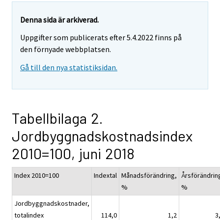
Denna sida är arkiverad.
Uppgifter som publicerats efter 5.4.2022 finns på
den förnyade webbplatsen.
Gå till den nya statistiksidan.
Tabellbilaga 2.
Jordbyggnadskostnadsindex
2010=100, juni 2018
Index 2010=100
Indextal
Månadsförändring,
Årsförändrin
%
%
Jordbyggnadskostnader,
totalindex
114,0
1,2
3