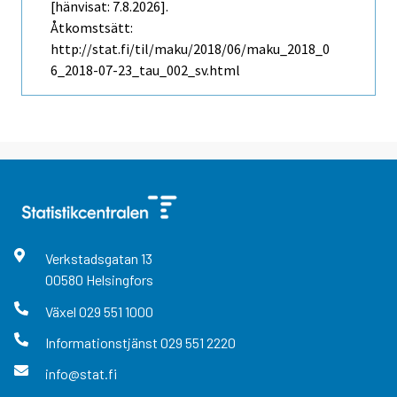
[hänvisat: 7.8.2026].
Åtkomstsätt:
http://stat.fi/til/maku/2018/06/maku_2018_0
6_2018-07-23_tau_002_sv.html
Verkstadsgatan
13
00580
Helsingfors
Växel
029 551 1000
Informationstjänst
029 551 2220
info@stat.fi