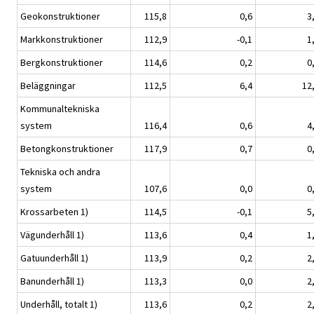
Geokonstruktioner
115,8
0,6
3
Markkonstruktioner
112,9
-0,1
1
Bergkonstruktioner
114,6
0,2
0
Beläggningar
112,5
6,4
12
Kommunaltekniska
system
116,4
0,6
4
Betongkonstruktioner
117,9
0,7
0
Tekniska och andra
system
107,6
0,0
0
Krossarbeten 1)
114,5
-0,1
5
Vägunderhåll 1)
113,6
0,4
1
Gatuunderhåll 1)
113,9
0,2
2
Banunderhåll 1)
113,3
0,0
2
Underhåll, totalt 1)
113,6
0,2
2