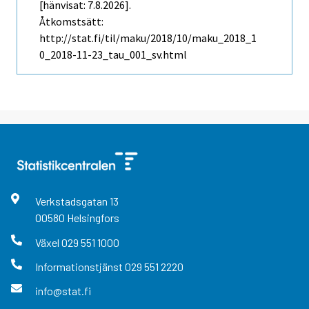
[hänvisat: 7.8.2026].
Åtkomstsätt:
http://stat.fi/til/maku/2018/10/maku_2018_1
0_2018-11-23_tau_001_sv.html
Verkstadsgatan
13
00580
Helsingfors
Växel
029 551 1000
Informationstjänst
029 551 2220
info@stat.fi