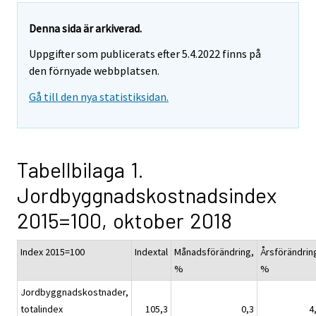
Denna sida är arkiverad.
Uppgifter som publicerats efter 5.4.2022 finns på
den förnyade webbplatsen.
Gå till den nya statistiksidan.
Tabellbilaga 1.
Jordbyggnadskostnadsindex
2015=100, oktober 2018
Index 2015=100
Indextal
Månadsförändring,
Årsförändrin
%
%
Jordbyggnadskostnader,
totalindex
105,3
0,3
4