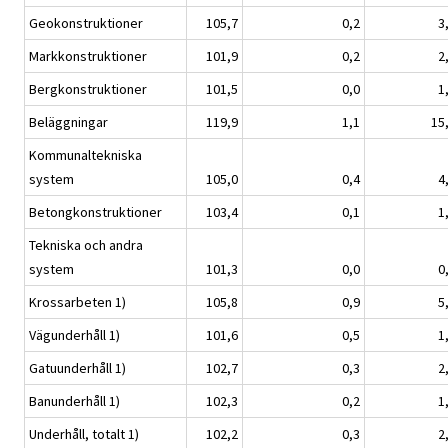
Geokonstruktioner
105,7
0,2
3
Markkonstruktioner
101,9
0,2
2
Bergkonstruktioner
101,5
0,0
1
Beläggningar
119,9
1,1
15
Kommunaltekniska
system
105,0
0,4
4
Betongkonstruktioner
103,4
0,1
1
Tekniska och andra
system
101,3
0,0
0
Krossarbeten 1)
105,8
0,9
5
Vägunderhåll 1)
101,6
0,5
1
Gatuunderhåll 1)
102,7
0,3
2
Banunderhåll 1)
102,3
0,2
1
Underhåll, totalt 1)
102,2
0,3
2