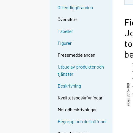
Offentliggöranden
Översikter
Fi
Jo
Tabeller
to
Figurer
be
Pressmeddelanden
Utbud av produkter och
tjänster
Beskrivning
Kvalitetsbeskrivningar
Metodbeskrivningar
Begrepp och definitioner