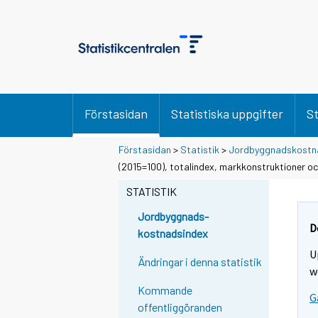
Förstasidan
Statistiska uppgifter
St
Förstasidan
>
Statistik
>
Jordbyggnadskostn
(2015=100), totalindex, markkonstruktioner o
STATISTIK
Jordbyggnads-
D
kostnadsindex
U
Ändringar i denna statistik
w
Kommande
G
offentliggöranden