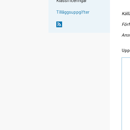
Klassificeringar
Tilläggsuppgifter
Käll
Förf
Ansv
Upp