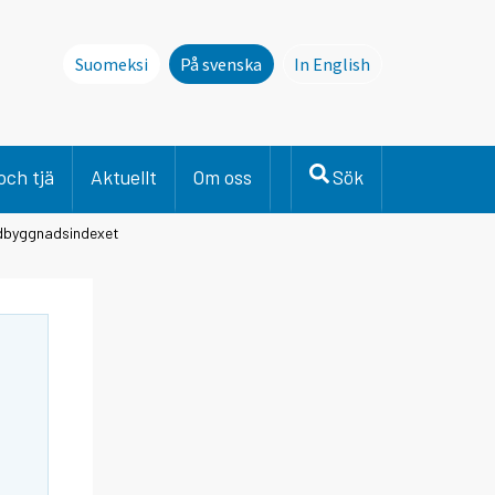
Suomeksi
På svenska
In English
This page is not avai
och tjä
Aktuellt
Om oss
Sök
rdbyggnadsindexet