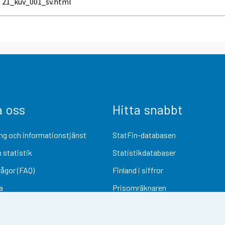
21_kuv_001_sv.html
a oss
Hitta snabbt
ng och informationstjänst
StatFin-databasen
 statistik
Statistikdatabaser
rågor (FAQ)
Finland i siffror
a
Prisomräknaren
Kommande publiceringar
Undersökningsmaterial