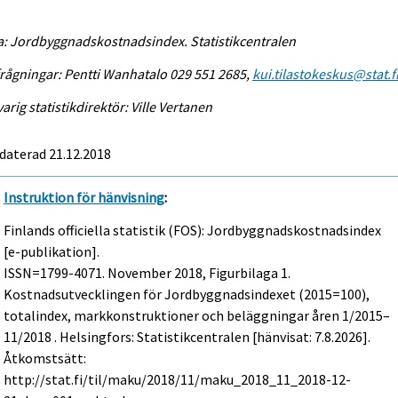
a: Jordbyggnadskostnadsindex. Statistikcentralen
rågningar: Pentti Wanhatalo 029 551 2685,
kui.tilastokeskus@stat.f
arig statistikdirektör: Ville Vertanen
daterad 21.12.2018
Instruktion för hänvisning
:
Finlands officiella statistik (FOS): Jordbyggnadskostnadsindex
[e-publikation].
ISSN=1799-4071.
November
2018, Figurbilaga 1.
Kostnadsutvecklingen för Jordbyggnadsindexet (2015=100),
totalindex, markkonstruktioner och beläggningar åren 1/2015–
11/2018 . Helsingfors: Statistikcentralen [hänvisat: 7.8.2026].
Åtkomstsätt:
http://stat.fi/til/maku/2018/11/maku_2018_11_2018-12-