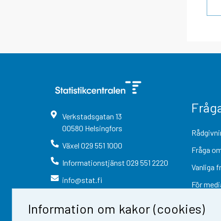
Fråg
Verkstadsgatan
13
00580
Helsingfors
Rådgivni
Växel
029 551 1000
Fråga om
Informationstjänst
029 551 2220
Vanliga f
info@stat.fi
För medi
Information om kakor (cookies)