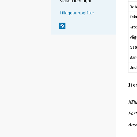
Klassificeringar
Bet
Tilläggsuppgifter
Tek
Kro
Väg
Gat
Ban
Unde
1) e
Käll
Förf
Ansv