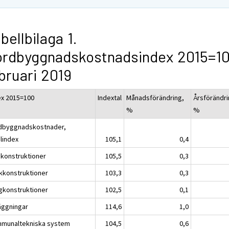
bellbilaga 1.
rdbyggnadskostnadsindex 2015=10
bruari 2019
ex 2015=100
Indextal
Månadsförändring,
Årsförändri
%
%
dbyggnadskostnader,
alindex
105,1
0,4
konstruktioner
105,5
0,3
kkonstruktioner
103,3
0,3
gkonstruktioner
102,5
0,1
äggningar
114,6
1,0
munaltekniska system
104,5
0,6