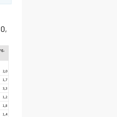
0,
ng,
2,0
1,7
3,3
1,2
1,8
1,4