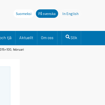
Suomeksi
På svenska
In English
This page is not avai
och tjä
Aktuellt
Om oss
Sök
015=100, februari