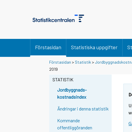
Förstasidan
Statistiska uppgifter
St
Förstasidan
>
Statistik
>
Jordbyggnadskostn
2019
STATISTIK
Jordbyggnads-
D
kostnadsindex
U
Ändringar i denna statistik
w
Kommande
G
offentliggöranden