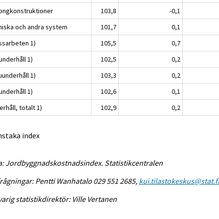
ongkonstruktioner
103,8
-0,1
niska och andra system
101,7
0,1
ssarbeten 1)
105,5
0,7
underhåll 1)
102,5
0,2
uunderhåll 1)
103,3
0,2
underhåll 1)
102,6
0,1
rhåll, totalt 1)
102,9
0,2
nstaka index
a: Jordbyggnadskostnadsindex. Statistikcentralen
rågningar: Pentti Wanhatalo 029 551 2685,
kui.tilastokeskus@stat.f
arig statistikdirektör: Ville Vertanen