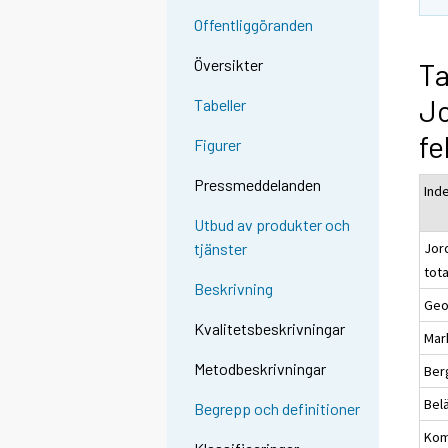
Offentliggöranden
Översikter
Ta
Jo
Tabeller
fe
Figurer
Pressmeddelanden
Ind
Utbud av produkter och
Jor
tjänster
tot
Beskrivning
Geo
Kvalitetsbeskrivningar
Mar
Metodbeskrivningar
Ber
Bel
Begrepp och definitioner
Kom